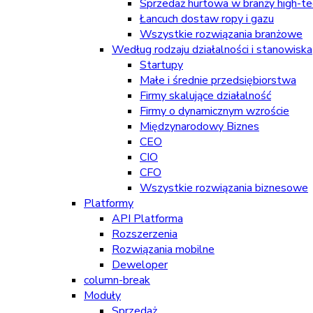
Sprzedaż hurtowa w branży high-tec
Łancuch dostaw ropy i gazu
Wszystkie rozwiązania branżowe
Według rodzaju działalności i stanowiska
Startupy
Małe i średnie przedsiębiorstwa
Firmy skalujące działalność
Firmy o dynamicznym wzroście
Międzynarodowy Biznes
CEO
CIO
CFO
Wszystkie rozwiązania biznesowe
Platformy
API Platforma
Rozszerzenia
Rozwiązania mobilne
Deweloper
column-break
Moduły
Sprzedaż