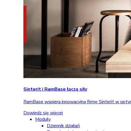
Sinterit i RamBase łączą siły
RamBase wspiera innowacyjną firmę Sinterit w optym
Dowiedz się więcej
Moduły
Dziennik działań