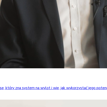
który zna system na wylot i wie, jak wykorzystać jego potencja