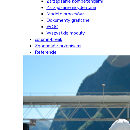
Zarządzanie kompetencjami
Zarządzanie incydentami
Modele procesów
Dokumenty graficzne
WOC
Wszystkie moduły
column-break
Zgodność z przepisami
Referencje