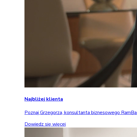
Najbliżej klienta
Poznaj Grzegorza, konsultanta biznesowego RamBase, 
Dowiedz się więcej