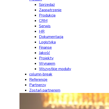
Sprzedaż
Zaopatrzenie
Produkcja
CRM
Serwis
HR
Dokumentacja
Logistyka
Finanse
Jakość
Projekty
Wynajem
Wszystkie moduły
column-break
Referencje
Partnerzy
Zostań partnerem