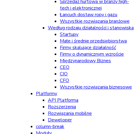
Sprzedaż hurtowa w branży high-
tech i elektronicznej
Łancuch dostaw ropy i gazu
Wszystkie rozwiązania branżowe
Według rodzaju działalności i stanowiska
Startupy
Małe i średnie przedsiębiorstwa
Firmy skalujące działalność
Firmy o dynamicznym wzroście
Międzynarodowy Biznes
CEO
CIO
CFO
Wszystkie rozwiązania biznesowe
Platformy
API Platforma
Rozszerzenia
Rozwiązania mobilne
Deweloper
column-break
Moduły