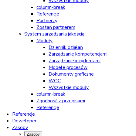
Wszystkie moduły
column-break
Referencje
Partnerzy
Zostań partnerem
System zarzadzania jakością
Moduły
Dziennik działań
Zarządzanie kompetencjami
Zarządzanie incydentami
Modele procesów
Dokumenty graficzne
WOC
Wszystkie moduły
column-break
Zgodność z przepisami
Referencje
Referencje
Deweloper
Zasoby
Zasoby