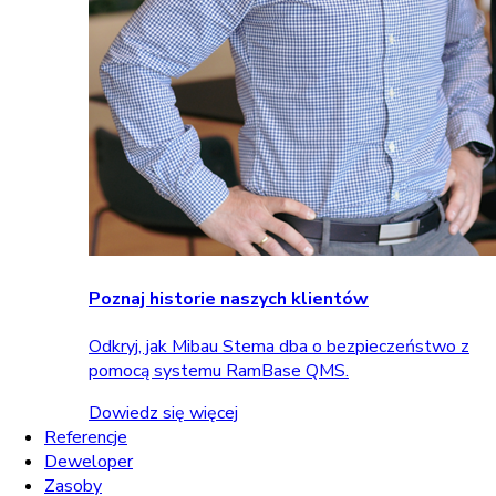
Poznaj historie naszych klientów
Odkryj, jak Mibau Stema dba o bezpieczeństwo z
pomocą systemu RamBase QMS.
Dowiedz się więcej
Referencje
Deweloper
Zasoby