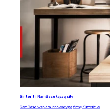
Sinterit i RamBase łączą siły
RamBase wspiera innowacyjną firmę Sinterit w