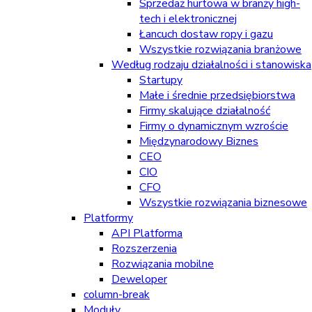
Sprzedaż hurtowa w branży high-
tech i elektronicznej
Łancuch dostaw ropy i gazu
Wszystkie rozwiązania branżowe
Według rodzaju działalności i stanowiska
Startupy
Małe i średnie przedsiębiorstwa
Firmy skalujące działalność
Firmy o dynamicznym wzroście
Międzynarodowy Biznes
CEO
CIO
CFO
Wszystkie rozwiązania biznesowe
Platformy
API Platforma
Rozszerzenia
Rozwiązania mobilne
Deweloper
column-break
Moduły