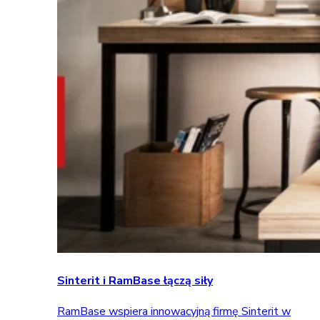
Sinterit i RamBase łączą siły
RamBase wspiera innowacyjną firmę Sinterit w