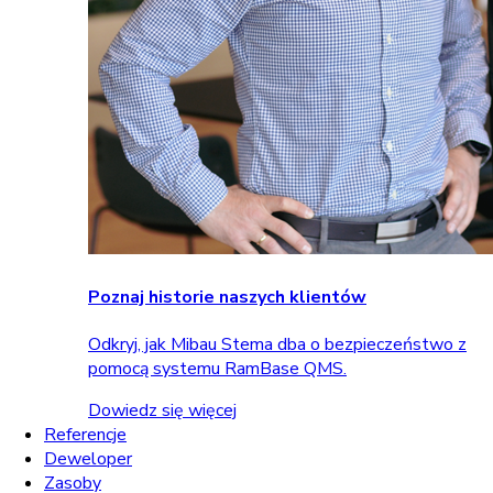
Poznaj historie naszych klientów
Odkryj, jak Mibau Stema dba o bezpieczeństwo z
pomocą systemu RamBase QMS.
Dowiedz się więcej
Referencje
Deweloper
Zasoby