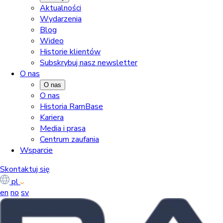
Aktualności
Wydarzenia
Blog
Wideo
Historie klientów
Subskrybuj nasz newsletter
O nas
O nas
O nas
Historia RamBase
Kariera
Media i prasa
Centrum zaufania
Wsparcie
Skontaktuj się
pl
en
no
sv