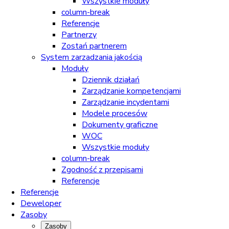
Wszystkie moduły
column-break
Referencje
Partnerzy
Zostań partnerem
System zarzadzania jakością
Moduły
Dziennik działań
Zarządzanie kompetencjami
Zarządzanie incydentami
Modele procesów
Dokumenty graficzne
WOC
Wszystkie moduły
column-break
Zgodność z przepisami
Referencje
Referencje
Deweloper
Zasoby
Zasoby