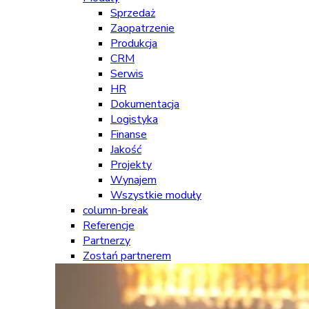
Sprzedaż
Zaopatrzenie
Produkcja
CRM
Serwis
HR
Dokumentacja
Logistyka
Finanse
Jakość
Projekty
Wynajem
Wszystkie moduły
column-break
Referencje
Partnerzy
Zostań partnerem