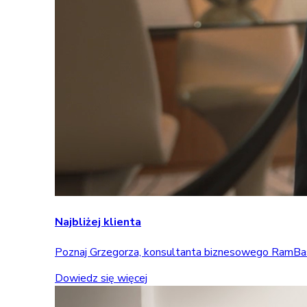
Najbliżej klienta
Poznaj Grzegorza, konsultanta biznesowego RamBase, 
Dowiedz się więcej