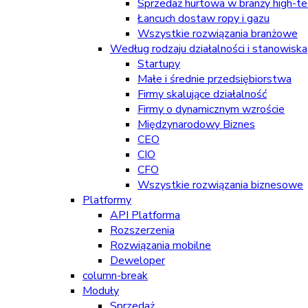
Sprzedaż hurtowa w branży high-tec
Łancuch dostaw ropy i gazu
Wszystkie rozwiązania branżowe
Według rodzaju działalności i stanowiska
Startupy
Małe i średnie przedsiębiorstwa
Firmy skalujące działalność
Firmy o dynamicznym wzroście
Międzynarodowy Biznes
CEO
CIO
CFO
Wszystkie rozwiązania biznesowe
Platformy
API Platforma
Rozszerzenia
Rozwiązania mobilne
Deweloper
column-break
Moduły
Sprzedaż