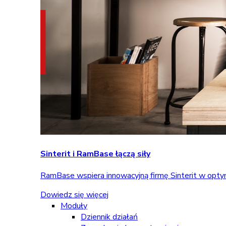
Sinterit i RamBase łączą siły
RamBase wspiera innowacyjną firmę Sinterit w optym
Dowiedz się więcej
Moduły
Dziennik działań