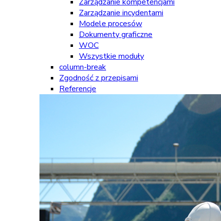
Zarządzanie kompetencjami
Zarządzanie incydentami
Modele procesów
Dokumenty graficzne
WOC
Wszystkie moduły
column-break
Zgodność z przepisami
Referencje