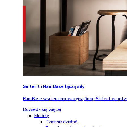
Sinterit i RamBase łączą siły
RamBase wspiera innowacyjną firmę Sinterit w optym
Dowiedz się więcej
Moduły
Dziennik działań