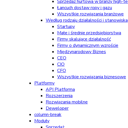
Sprzedaż hurtowa w branży high-tec
Łancuch dostaw ropy i gazu
Wszystkie rozwiązania branżowe
Według rodzaju działalności i stanowiska
Startupy
Małe i średnie przedsiębiorstwa
Firmy skalujące działalność
Firmy o dynamicznym wzroście
Międzynarodowy Biznes
CEO
CIO
CFO
Wszystkie rozwiązania biznesowe
Platformy
API Platforma
Rozszerzenia
Rozwiązania mobilne
Deweloper
column-break
Moduły
Sprzedaż