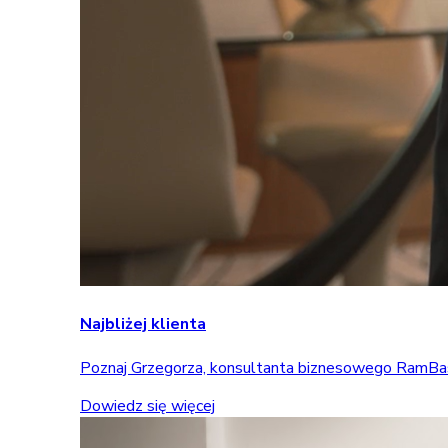
Najbliżej klienta
Poznaj Grzegorza, konsultanta biznesowego RamBase, 
Dowiedz się więcej