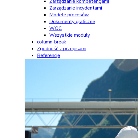
Zarządzanie kompetencjami
Zarządzanie incydentami
Modele procesów
Dokumenty graficzne
WOC
Wszystkie moduły
column-break
Zgodność z przepisami
Referencje