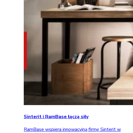
Sinterit i RamBase łączą siły
RamBase wspiera innowacyjną firmę Sinterit w