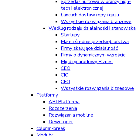
Sprzedaż hurtowa w branży high-
tech i elektronicznej
Łancuch dostaw ropy i gazu
Wszystkie rozwiązania branżowe
Według rodzaju działalności i stanowiska
Startupy
Małe i średnie przedsiębiorstwa
Firmy skalujące działalność
Firmy o dynamicznym wzroście
Międzynarodowy Biznes
CEO
CIO
CFO
Wszystkie rozwiązania biznesowe
Platformy
API Platforma
Rozszerzenia
Rozwiązania mobilne
Deweloper
column-break
Moduły