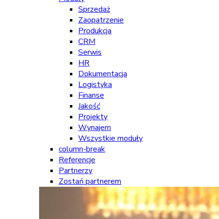
Sprzedaż
Zaopatrzenie
Produkcja
CRM
Serwis
HR
Dokumentacja
Logistyka
Finanse
Jakość
Projekty
Wynajem
Wszystkie moduły
column-break
Referencje
Partnerzy
Zostań partnerem