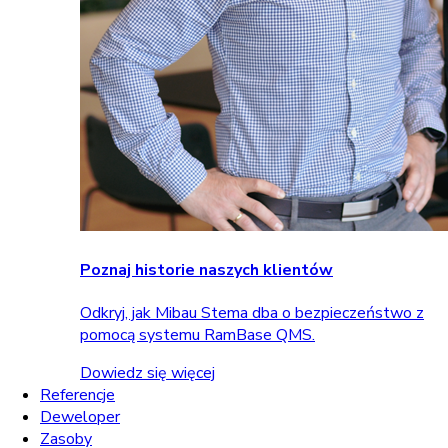
Poznaj historie naszych klientów
Odkryj, jak Mibau Stema dba o bezpieczeństwo z
pomocą systemu RamBase QMS.
Dowiedz się więcej
Referencje
Deweloper
Zasoby