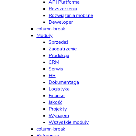
API Platforma
Rozszerzenia
Rozwiązania mobilne
Deweloper
column-break
Moduły
Sprzedaż
Zaopatrzenie
Produkcja
CRM
Serwis
HR
Dokumentacja
Logistyka
Finanse
Jakość
Projekty
Wynajem
Wszystkie moduły
column-break
Referencje