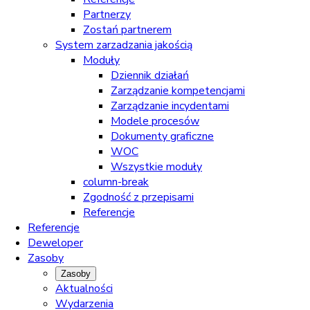
Partnerzy
Zostań partnerem
System zarzadzania jakością
Moduły
Dziennik działań
Zarządzanie kompetencjami
Zarządzanie incydentami
Modele procesów
Dokumenty graficzne
WOC
Wszystkie moduły
column-break
Zgodność z przepisami
Referencje
Referencje
Deweloper
Zasoby
Zasoby
Aktualności
Wydarzenia