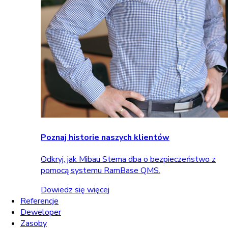
Poznaj historie naszych klientów
Odkryj, jak Mibau Stema dba o bezpieczeństwo z
pomocą systemu RamBase QMS.
Dowiedz się więcej
Referencje
Deweloper
Zasoby