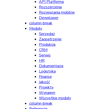
API Platforma
Rozszerzenia
Rozwiązania mobilne
Deweloper
column-break
Moduły
Sprzedaż
Zaopatrzenie
Produkcja
CRM
Serwis
HR
Dokumentacja
Logistyka
Finanse
Jakość
Projekty
Wynajem
Wszystkie moduły
column-break
Referencje