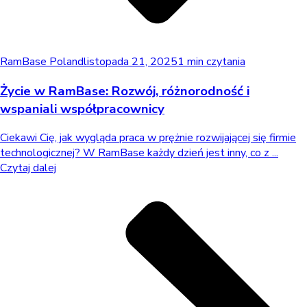
RamBase Poland
listopada 21, 2025
1 min czytania
Życie w RamBase: Rozwój, różnorodność i
wspaniali współpracownicy
Ciekawi Cię, jak wygląda praca w prężnie rozwijającej się firmie
technologicznej? W RamBase każdy dzień jest inny, co z ...
Czytaj dalej