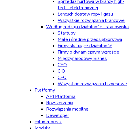
Sprzedaż hurtowa w branży high-
tech i elektronicznej
Łancuch dostaw ropy i gazu
Wszystkie rozwiązania branżowe
Według rodzaju działalności i stanowiska
Startupy
Małe i średnie przedsiębiorstwa
Firmy skalujące działalność
Firmy o dynamicznym wzroście
Międzynarodowy Biznes
CEO
CIO
CFO
Wszystkie rozwiązania biznesowe
Platformy
API Platforma
Rozszerzenia
Rozwiązania mobilne
Deweloper
column-break
Moduły