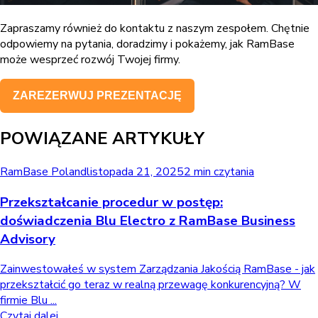
Zapraszamy również do kontaktu z naszym zespołem. Chętnie
odpowiemy na pytania, doradzimy i pokażemy, jak RamBase
może wesprzeć rozwój Twojej firmy.
ZAREZERWUJ PREZENTACJĘ
POWIĄZANE ARTYKUŁY
RamBase Poland
listopada 21, 2025
2 min czytania
Przekształcanie procedur w postęp:
doświadczenia Blu Electro z RamBase Business
Advisory
Zainwestowałeś w system Zarządzania Jakością RamBase - jak
przekształcić go teraz w realną przewagę konkurencyjną? W
firmie Blu ...
Czytaj dalej