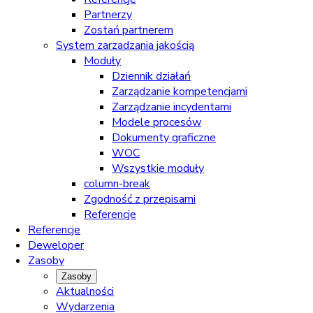
Partnerzy
Zostań partnerem
System zarzadzania jakością
Moduły
Dziennik działań
Zarządzanie kompetencjami
Zarządzanie incydentami
Modele procesów
Dokumenty graficzne
WOC
Wszystkie moduły
column-break
Zgodność z przepisami
Referencje
Referencje
Deweloper
Zasoby
Zasoby
Aktualności
Wydarzenia