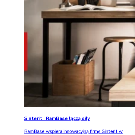
Sinterit i RamBase łączą siły
RamBase wspiera innowacyjną firmę Sinterit w