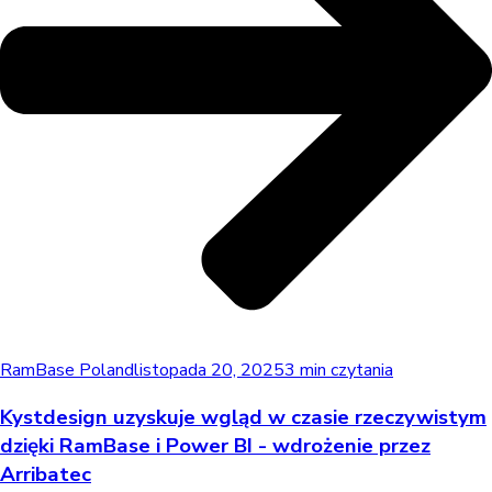
RamBase Poland
listopada 20, 2025
3 min czytania
Kystdesign uzyskuje wgląd w czasie rzeczywistym
dzięki RamBase i Power BI - wdrożenie przez
Arribatec