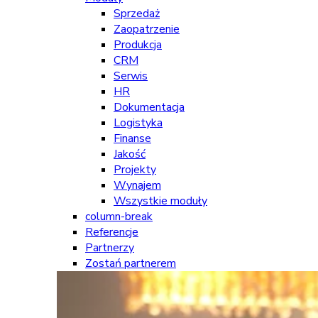
Sprzedaż
Zaopatrzenie
Produkcja
CRM
Serwis
HR
Dokumentacja
Logistyka
Finanse
Jakość
Projekty
Wynajem
Wszystkie moduły
column-break
Referencje
Partnerzy
Zostań partnerem