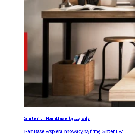
Sinterit i RamBase łączą siły
RamBase wspiera innowacyjną firmę Sinterit w