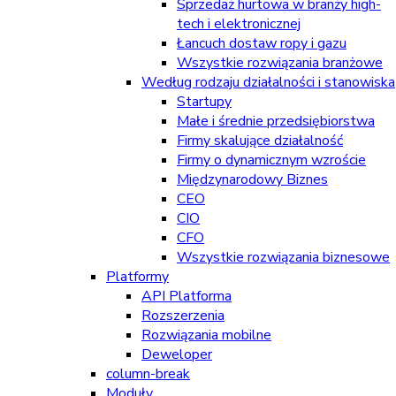
Sprzedaż hurtowa w branży high-
tech i elektronicznej
Łancuch dostaw ropy i gazu
Wszystkie rozwiązania branżowe
Według rodzaju działalności i stanowiska
Startupy
Małe i średnie przedsiębiorstwa
Firmy skalujące działalność
Firmy o dynamicznym wzroście
Międzynarodowy Biznes
CEO
CIO
CFO
Wszystkie rozwiązania biznesowe
Platformy
API Platforma
Rozszerzenia
Rozwiązania mobilne
Deweloper
column-break
Moduły