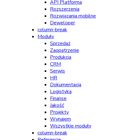
API Platforma
Rozszerzenia
Rozwiązania mobilne
Deweloper
column-break
Moduły
Sprzedaż
Zaopatrzenie
Produkcja
CRM
Serwis
HR
Dokumentacja
Logistyka
Finanse
Jakość
Projekty
Wynajem
Wszystkie moduły
column-break
Referencje