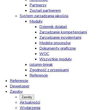
Partnerzy
Zostań partnerem
System zarzadzania jakością
Moduły
Dziennik działań
Zarządzanie kompetencjami
Zarządzanie incydentami
Modele procesów
Dokumenty graficzne
WOC
Wszystkie moduły
column-break
Zgodność z przepisami
Referencje
Referencje
Deweloper
Zasoby
Zasoby
Aktualności
Wydarzenia