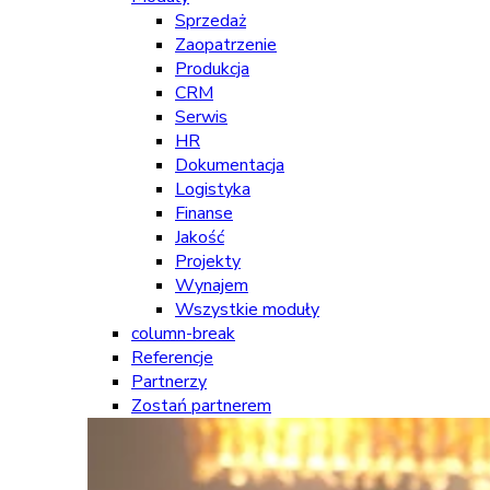
Sprzedaż
Zaopatrzenie
Produkcja
CRM
Serwis
HR
Dokumentacja
Logistyka
Finanse
Jakość
Projekty
Wynajem
Wszystkie moduły
column-break
Referencje
Partnerzy
Zostań partnerem