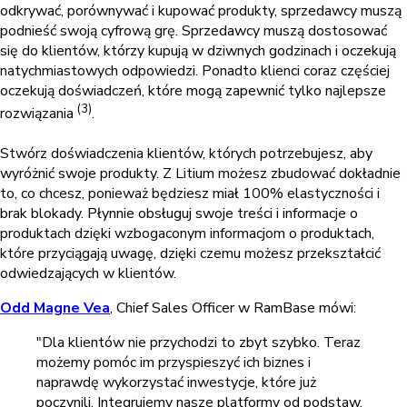
odkrywać, porównywać i kupować produkty, sprzedawcy muszą
podnieść swoją cyfrową grę. Sprzedawcy muszą dostosować
się do klientów, którzy kupują w dziwnych godzinach i oczekują
natychmiastowych odpowiedzi. Ponadto klienci coraz częściej
oczekują doświadczeń, które mogą zapewnić tylko najlepsze
(3)
rozwiązania
.
Stwórz doświadczenia klientów, których potrzebujesz, aby
wyróżnić swoje produkty. Z Litium możesz zbudować dokładnie
to, co chcesz, ponieważ będziesz miał 100% elastyczności i
brak blokady. Płynnie obsługuj swoje treści i informacje o
produktach dzięki wzbogaconym informacjom o produktach,
które przyciągają uwagę, dzięki czemu możesz przekształcić
odwiedzających w klientów.
Odd Magne Vea
, Chief Sales Officer w RamBase mówi:
"Dla klientów nie przychodzi to zbyt szybko. Teraz
możemy pomóc im przyspieszyć ich biznes i
naprawdę wykorzystać inwestycje, które już
poczynili. Integrujemy nasze platformy od podstaw,