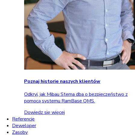
Poznaj historie naszych klientów
Odkryj, jak Mibau Stema dba o bezpieczeństwo z
pomocą systemu RamBase QMS.
Dowiedz się więcej
Referencje
Deweloper
Zasoby