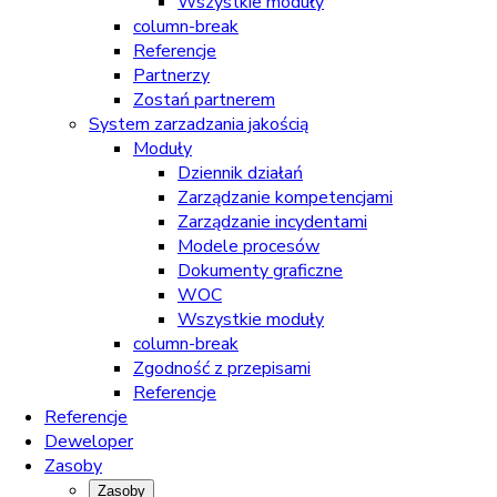
Wszystkie moduły
column-break
Referencje
Partnerzy
Zostań partnerem
System zarzadzania jakością
Moduły
Dziennik działań
Zarządzanie kompetencjami
Zarządzanie incydentami
Modele procesów
Dokumenty graficzne
WOC
Wszystkie moduły
column-break
Zgodność z przepisami
Referencje
Referencje
Deweloper
Zasoby
Zasoby