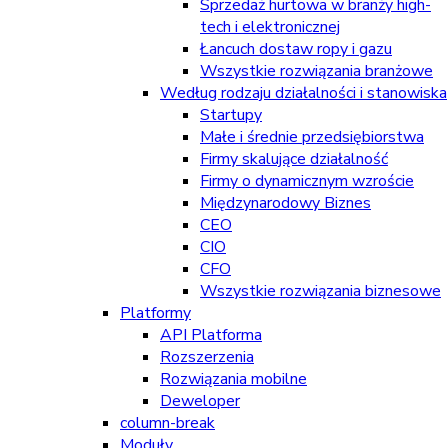
Sprzedaż hurtowa w branży high-
tech i elektronicznej
Łancuch dostaw ropy i gazu
Wszystkie rozwiązania branżowe
Według rodzaju działalności i stanowiska
Startupy
Małe i średnie przedsiębiorstwa
Firmy skalujące działalność
Firmy o dynamicznym wzroście
Międzynarodowy Biznes
CEO
CIO
CFO
Wszystkie rozwiązania biznesowe
Platformy
API Platforma
Rozszerzenia
Rozwiązania mobilne
Deweloper
column-break
Moduły