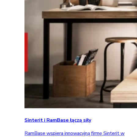
Sinterit i RamBase łączą siły
RamBase wspiera innowacyjną firmę Sinterit w