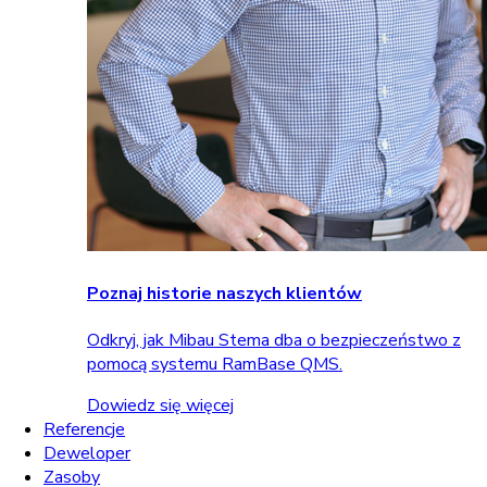
Poznaj historie naszych klientów
Odkryj, jak Mibau Stema dba o bezpieczeństwo z
pomocą systemu RamBase QMS.
Dowiedz się więcej
Referencje
Deweloper
Zasoby