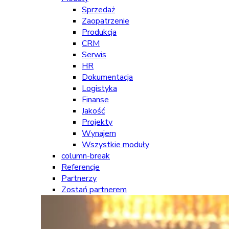
Sprzedaż
Zaopatrzenie
Produkcja
CRM
Serwis
HR
Dokumentacja
Logistyka
Finanse
Jakość
Projekty
Wynajem
Wszystkie moduły
column-break
Referencje
Partnerzy
Zostań partnerem