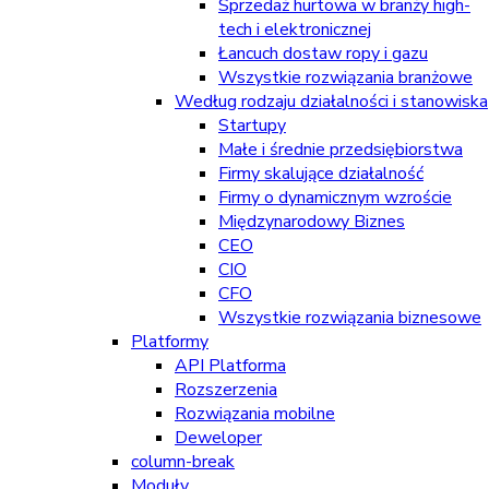
Sprzedaż hurtowa w branży high-
tech i elektronicznej
Łancuch dostaw ropy i gazu
Wszystkie rozwiązania branżowe
Według rodzaju działalności i stanowiska
Startupy
Małe i średnie przedsiębiorstwa
Firmy skalujące działalność
Firmy o dynamicznym wzroście
Międzynarodowy Biznes
CEO
CIO
CFO
Wszystkie rozwiązania biznesowe
Platformy
API Platforma
Rozszerzenia
Rozwiązania mobilne
Deweloper
column-break
Moduły