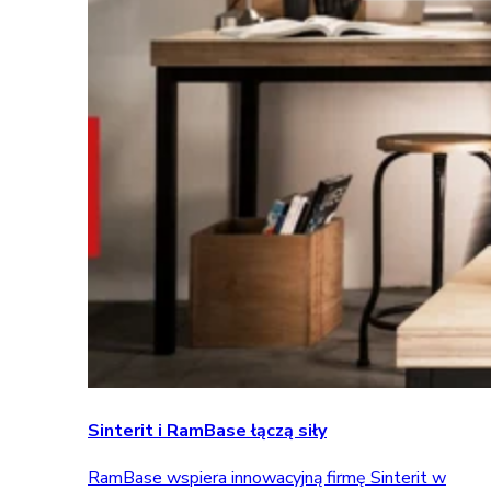
Sinterit i RamBase łączą siły
RamBase wspiera innowacyjną firmę Sinterit w