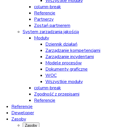
Wszystkie moduły
column-break
Referencje
Partnerzy
Zostań partnerem
System zarzadzania jakością
Moduły
Dziennik działań
Zarządzanie kompetencjami
Zarządzanie incydentami
Modele procesów
Dokumenty graficzne
WOC
Wszystkie moduły
column-break
Zgodność z przepisami
Referencje
Referencje
Deweloper
Zasoby
Zasoby