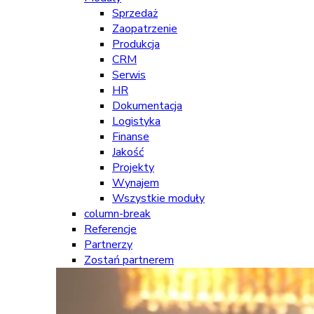
Sprzedaż
Zaopatrzenie
Produkcja
CRM
Serwis
HR
Dokumentacja
Logistyka
Finanse
Jakość
Projekty
Wynajem
Wszystkie moduły
column-break
Referencje
Partnerzy
Zostań partnerem