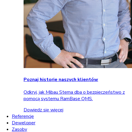
Poznaj historie naszych klientów
Odkryj, jak Mibau Stema dba o bezpieczeństwo z
pomocą systemu RamBase QMS.
Dowiedz się więcej
Referencje
Deweloper
Zasoby