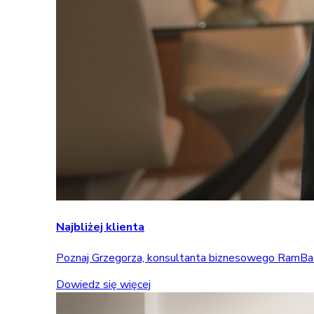
Najbliżej klienta
Poznaj Grzegorza, konsultanta biznesowego RamBase, 
Dowiedz się więcej