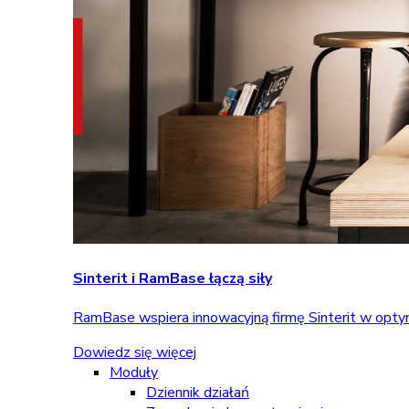
Sinterit i RamBase łączą siły
RamBase wspiera innowacyjną firmę Sinterit w optym
Dowiedz się więcej
Moduły
Dziennik działań