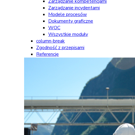
Zarządzanie kompetencjami
Zarządzanie incydentami
Modele procesów
Dokumenty graficzne
WOC
Wszystkie moduły
column-break
Zgodność z przepisami
Referencje