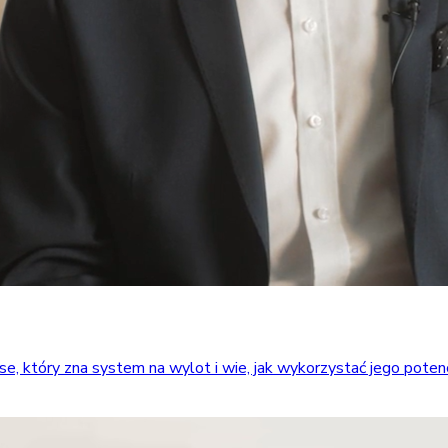
który zna system na wylot i wie, jak wykorzystać jego potencja