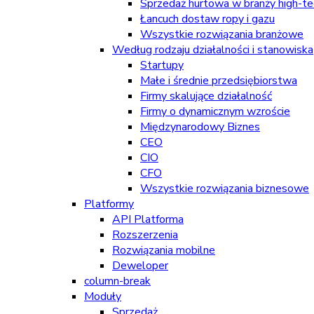
Sprzedaż hurtowa w branży high-tec
Łancuch dostaw ropy i gazu
Wszystkie rozwiązania branżowe
Według rodzaju działalności i stanowiska
Startupy
Małe i średnie przedsiębiorstwa
Firmy skalujące działalność
Firmy o dynamicznym wzroście
Międzynarodowy Biznes
CEO
CIO
CFO
Wszystkie rozwiązania biznesowe
Platformy
API Platforma
Rozszerzenia
Rozwiązania mobilne
Deweloper
column-break
Moduły
Sprzedaż