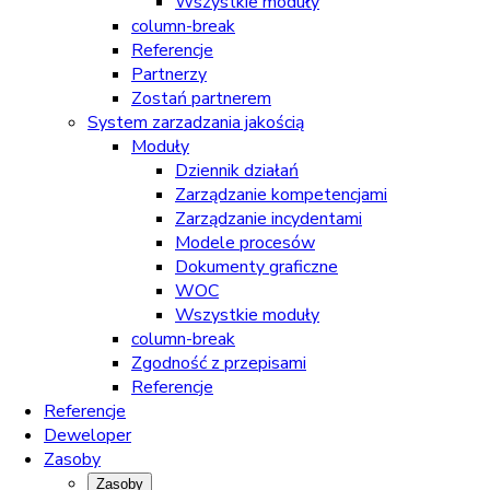
Wszystkie moduły
column-break
Referencje
Partnerzy
Zostań partnerem
System zarzadzania jakością
Moduły
Dziennik działań
Zarządzanie kompetencjami
Zarządzanie incydentami
Modele procesów
Dokumenty graficzne
WOC
Wszystkie moduły
column-break
Zgodność z przepisami
Referencje
Referencje
Deweloper
Zasoby
Zasoby