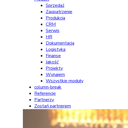
Sprzedaż
Zaopatrzenie
Produkcja
CRM
Serwis
HR
Dokumentacja
Logistyka
Finanse
Jakość
Projekty
Wynajem
Wszystkie moduły
column-break
Referencje
Partnerzy
Zostań partnerem