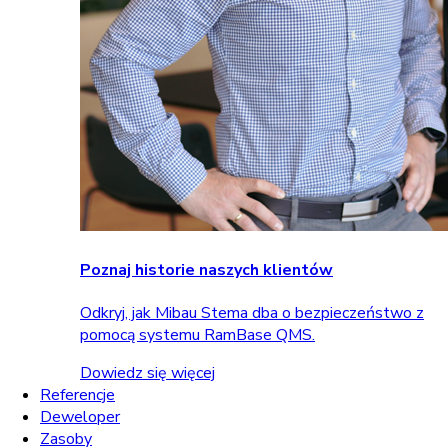
Poznaj historie naszych klientów
Odkryj, jak Mibau Stema dba o bezpieczeństwo z
pomocą systemu RamBase QMS.
Dowiedz się więcej
Referencje
Deweloper
Zasoby