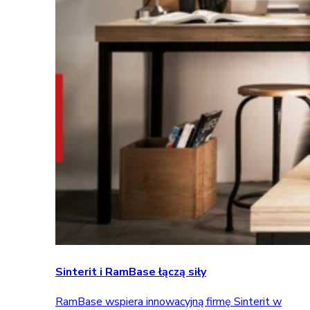
Sinterit i RamBase łączą siły
RamBase wspiera innowacyjną firmę Sinterit w