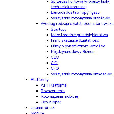
Sprzedaż hurtowa w branży high-
tech i elektronicznej
Łancuch dostaw ropy i gazu
Wszystkie rozwiązania branżowe
Według rodzaju działalności i stanowiska
Startupy
Małe i średnie przedsiębiorstwa
Firmy skalujące działalność
Firmy o dynamicznym wzroście
Międzynarodowy Biznes
CEO
CIO
CFO
Wszystkie rozwiązania biznesowe
Platformy
API Platforma
Rozszerzenia
Rozwiązania mobilne
Deweloper
column-break
Moduły