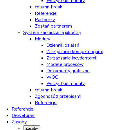
Wszystkie moduły
column-break
Referencje
Partnerzy
Zostań partnerem
System zarzadzania jakością
Moduły
Dziennik działań
Zarządzanie kompetencjami
Zarządzanie incydentami
Modele procesów
Dokumenty graficzne
WOC
Wszystkie moduły
column-break
Zgodność z przepisami
Referencje
Referencje
Deweloper
Zasoby
Zasoby