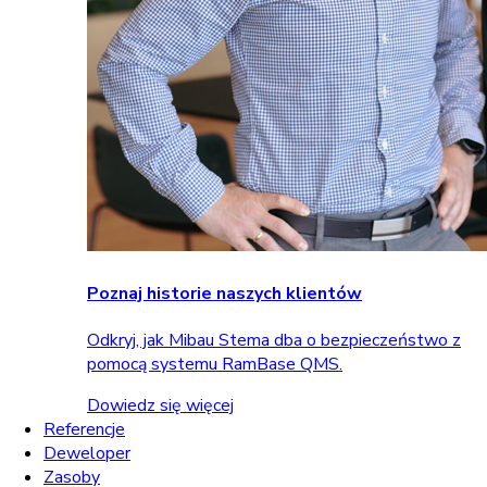
Poznaj historie naszych klientów
Odkryj, jak Mibau Stema dba o bezpieczeństwo z
pomocą systemu RamBase QMS.
Dowiedz się więcej
Referencje
Deweloper
Zasoby