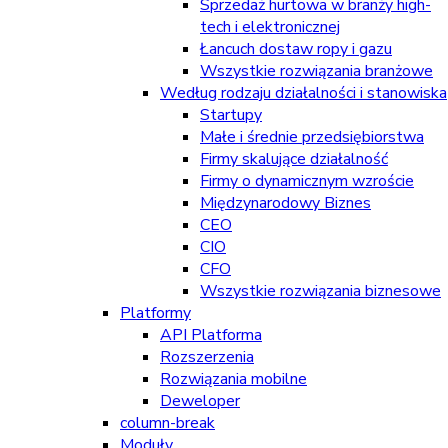
Sprzedaż hurtowa w branży high-
tech i elektronicznej
Łancuch dostaw ropy i gazu
Wszystkie rozwiązania branżowe
Według rodzaju działalności i stanowiska
Startupy
Małe i średnie przedsiębiorstwa
Firmy skalujące działalność
Firmy o dynamicznym wzroście
Międzynarodowy Biznes
CEO
CIO
CFO
Wszystkie rozwiązania biznesowe
Platformy
API Platforma
Rozszerzenia
Rozwiązania mobilne
Deweloper
column-break
Moduły