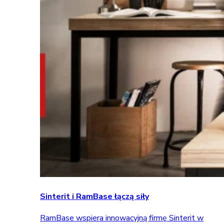
Sinterit i RamBase łączą siły
RamBase wspiera innowacyjną firmę Sinterit w