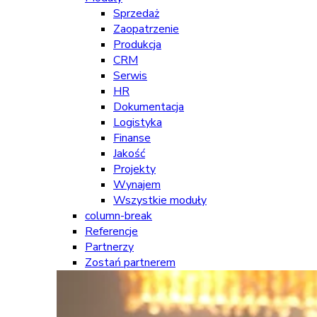
Sprzedaż
Zaopatrzenie
Produkcja
CRM
Serwis
HR
Dokumentacja
Logistyka
Finanse
Jakość
Projekty
Wynajem
Wszystkie moduły
column-break
Referencje
Partnerzy
Zostań partnerem