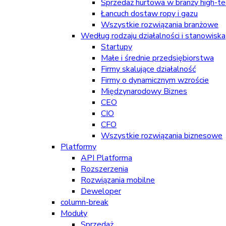
Sprzedaż hurtowa w branży high-tec
Łancuch dostaw ropy i gazu
Wszystkie rozwiązania branżowe
Według rodzaju działalności i stanowiska
Startupy
Małe i średnie przedsiębiorstwa
Firmy skalujące działalność
Firmy o dynamicznym wzroście
Międzynarodowy Biznes
CEO
CIO
CFO
Wszystkie rozwiązania biznesowe
Platformy
API Platforma
Rozszerzenia
Rozwiązania mobilne
Deweloper
column-break
Moduły
Sprzedaż