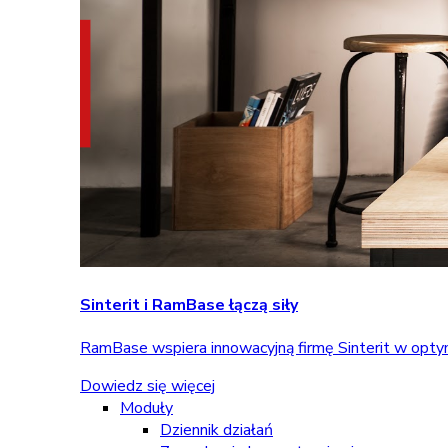
Sinterit i RamBase łączą siły
RamBase wspiera innowacyjną firmę Sinterit w optym
Dowiedz się więcej
Moduły
Dziennik działań