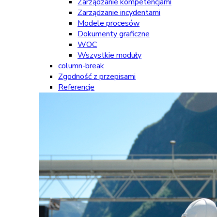
Zarządzanie kompetencjami
Zarządzanie incydentami
Modele procesów
Dokumenty graficzne
WOC
Wszystkie moduły
column-break
Zgodność z przepisami
Referencje