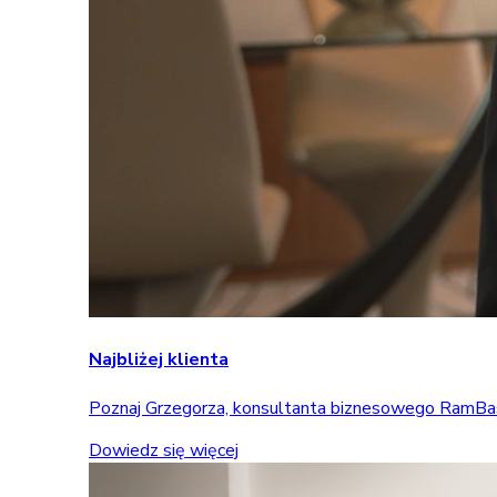
Najbliżej klienta
Poznaj Grzegorza, konsultanta biznesowego RamBase, 
Dowiedz się więcej