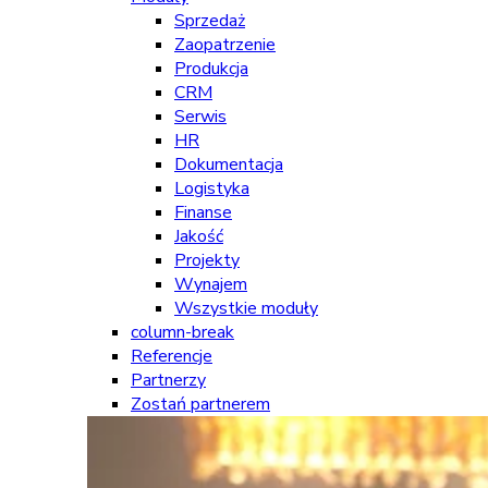
Sprzedaż
Zaopatrzenie
Produkcja
CRM
Serwis
HR
Dokumentacja
Logistyka
Finanse
Jakość
Projekty
Wynajem
Wszystkie moduły
column-break
Referencje
Partnerzy
Zostań partnerem