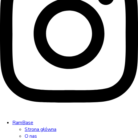
RamBase
Strona główna
O nas