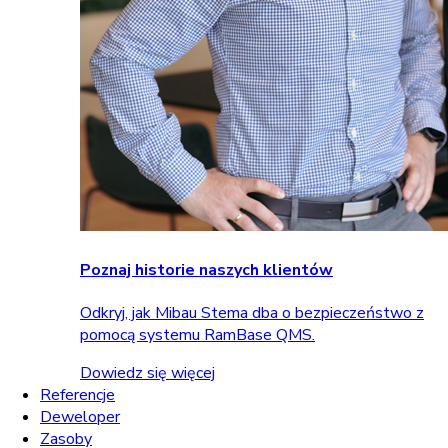
Poznaj historie naszych klientów
Odkryj, jak Mibau Stema dba o bezpieczeństwo z
pomocą systemu RamBase QMS.
Dowiedz się więcej
Referencje
Deweloper
Zasoby