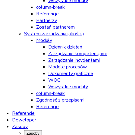
Wszystkie moduły
column-break
Referencje
Partnerzy
Zostań partnerem
System zarzadzania jakością
Moduły
Dziennik działań
Zarządzanie kompetencjami
Zarządzanie incydentami
Modele procesów
Dokumenty graficzne
WOC
Wszystkie moduły
column-break
Zgodność z przepisami
Referencje
Referencje
Deweloper
Zasoby
Zasoby