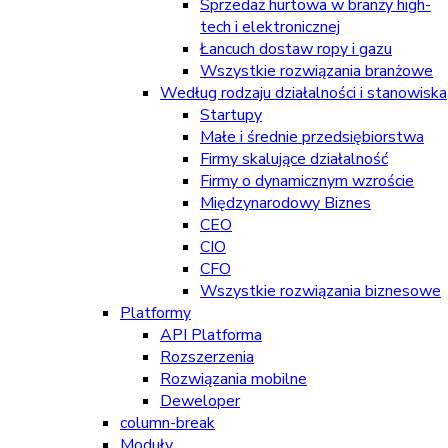
Sprzedaż hurtowa w branży high-
tech i elektronicznej
Łancuch dostaw ropy i gazu
Wszystkie rozwiązania branżowe
Według rodzaju działalności i stanowiska
Startupy
Małe i średnie przedsiębiorstwa
Firmy skalujące działalność
Firmy o dynamicznym wzroście
Międzynarodowy Biznes
CEO
CIO
CFO
Wszystkie rozwiązania biznesowe
Platformy
API Platforma
Rozszerzenia
Rozwiązania mobilne
Deweloper
column-break
Moduły