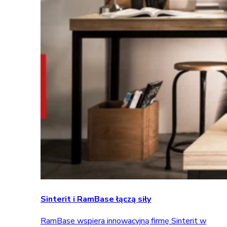
Sinterit i RamBase łączą siły
RamBase wspiera innowacyjną firmę Sinterit w