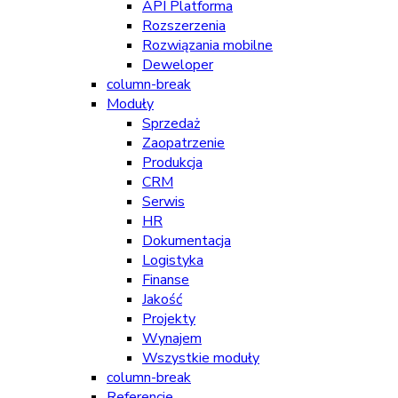
API Platforma
Rozszerzenia
Rozwiązania mobilne
Deweloper
column-break
Moduły
Sprzedaż
Zaopatrzenie
Produkcja
CRM
Serwis
HR
Dokumentacja
Logistyka
Finanse
Jakość
Projekty
Wynajem
Wszystkie moduły
column-break
Referencje