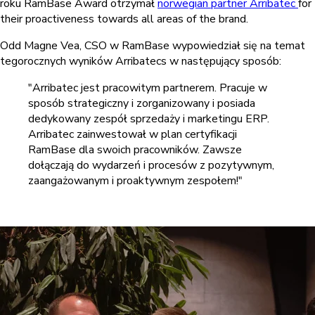
roku RamBase Award otrzymał
norwegian partner Arribatec
for
their proactiveness towards all areas of the brand.
Odd Magne Vea, CSO w RamBase wypowiedział się na temat
tegorocznych wyników Arribatecs w następujący sposób:
"Arribatec jest pracowitym partnerem. Pracuje w
sposób strategiczny i zorganizowany i posiada
dedykowany zespół sprzedaży i marketingu ERP.
Arribatec zainwestował w plan certyfikacji
RamBase dla swoich pracowników. Zawsze
dołączają do wydarzeń i procesów z pozytywnym,
zaangażowanym i proaktywnym zespołem!"