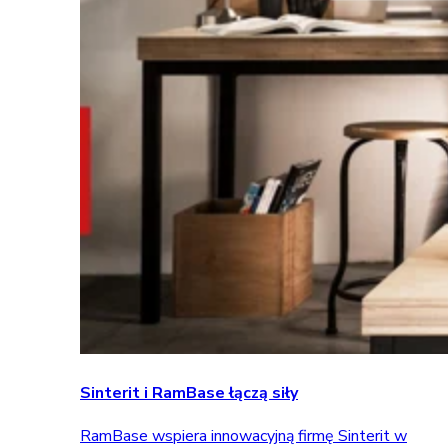
Sinterit i RamBase łączą siły
RamBase wspiera innowacyjną firmę Sinterit w