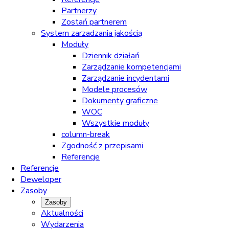
Partnerzy
Zostań partnerem
System zarzadzania jakością
Moduły
Dziennik działań
Zarządzanie kompetencjami
Zarządzanie incydentami
Modele procesów
Dokumenty graficzne
WOC
Wszystkie moduły
column-break
Zgodność z przepisami
Referencje
Referencje
Deweloper
Zasoby
Zasoby
Aktualności
Wydarzenia