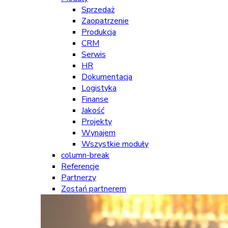
Sprzedaż
Zaopatrzenie
Produkcja
CRM
Serwis
HR
Dokumentacja
Logistyka
Finanse
Jakość
Projekty
Wynajem
Wszystkie moduły
column-break
Referencje
Partnerzy
Zostań partnerem