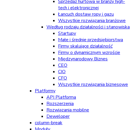
Sprzedaż hurtowa w branży high-
tech i elektronicznej
Łancuch dostaw ropy i gazu
Wszystkie rozwiązania branżowe
Według rodzaju działalności i stanowiska
Startupy
Małe i średnie przedsiębiorstwa
Firmy skalujące działalność
Firmy o dynamicznym wzroście
Międzynarodowy Biznes
CEO
CIO
CFO
Wszystkie rozwiązania biznesowe
Platformy
API Platforma
Rozszerzenia
Rozwiązania mobilne
Deweloper
column-break
Moduły