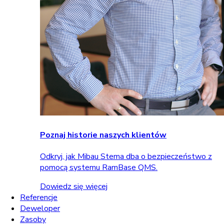
Poznaj historie naszych klientów
Odkryj, jak Mibau Stema dba o bezpieczeństwo z
pomocą systemu RamBase QMS.
Dowiedz się więcej
Referencje
Deweloper
Zasoby