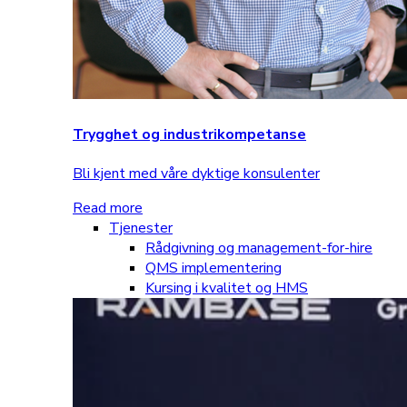
Trygghet og industrikompetanse
Bli kjent med våre dyktige konsulenter
Read more
Tjenester
Rådgivning og management-for-hire
QMS implementering
Kursing i kvalitet og HMS