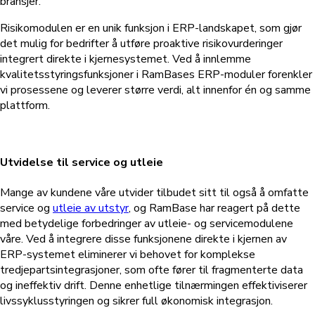
bransjer.
Risikomodulen er en unik funksjon i ERP-landskapet, som gjør
det mulig for bedrifter å utføre proaktive risikovurderinger
integrert direkte i kjernesystemet. Ved å innlemme
kvalitetsstyringsfunksjoner i RamBases ERP-moduler forenkler
vi prosessene og leverer større verdi, alt innenfor én og samme
plattform.
Utvidelse til service og utleie
Mange av kundene våre utvider tilbudet sitt til også å omfatte
service og
utleie av utstyr
, og RamBase har reagert på dette
med betydelige forbedringer av utleie- og servicemodulene
våre. Ved å integrere disse funksjonene direkte i kjernen av
ERP-systemet eliminerer vi behovet for komplekse
tredjepartsintegrasjoner, som ofte fører til fragmenterte data
og ineffektiv drift. Denne enhetlige tilnærmingen effektiviserer
livssyklusstyringen og sikrer full økonomisk integrasjon.