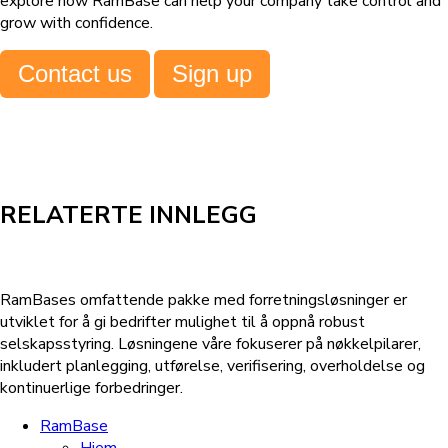
explore how RamBase can help your company take control and
grow with confidence.
Contact us
Sign up
RELATERTE INNLEGG
RamBases omfattende pakke med forretningsløsninger er
utviklet for å gi bedrifter mulighet til å oppnå robust
selskapsstyring. Løsningene våre fokuserer på nøkkelpilarer,
inkludert planlegging, utførelse, verifisering, overholdelse og
kontinuerlige forbedringer.
RamBase