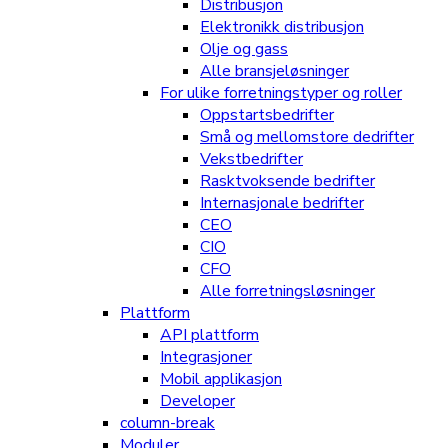
Distribusjon
Elektronikk distribusjon
Olje og gass
Alle bransjeløsninger
For ulike forretningstyper og roller
Oppstartsbedrifter
Små og mellomstore dedrifter
Vekstbedrifter
Rasktvoksende bedrifter
Internasjonale bedrifter
CEO
CIO
CFO
Alle forretningsløsninger
Plattform
API plattform
Integrasjoner
Mobil applikasjon
Developer
column-break
Moduler