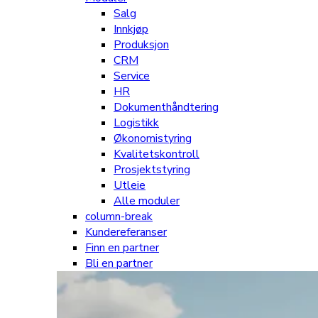
Salg
Innkjøp
Produksjon
CRM
Service
HR
Dokumenthåndtering
Logistikk
Økonomistyring
Kvalitetskontroll
Prosjektstyring
Utleie
Alle moduler
column-break
Kundereferanser
Finn en partner
Bli en partner