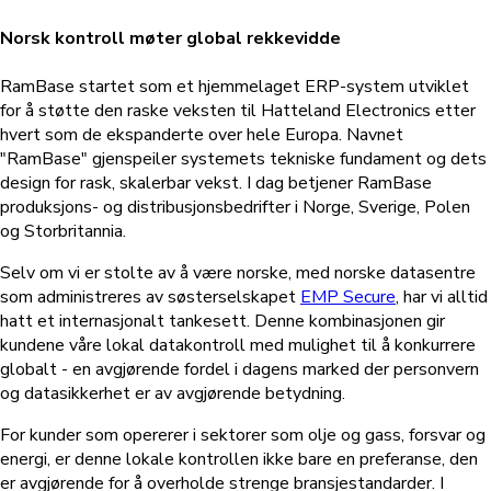
Norsk kontroll møter global rekkevidde
RamBase startet som et hjemmelaget ERP-system utviklet
for å støtte den raske veksten til Hatteland Electronics etter
hvert som de ekspanderte over hele Europa. Navnet
"RamBase" gjenspeiler systemets tekniske fundament og dets
design for rask, skalerbar vekst. I dag betjener RamBase
produksjons- og distribusjonsbedrifter i Norge, Sverige, Polen
og Storbritannia.
Selv om vi er stolte av å være norske, med norske datasentre
som administreres av søsterselskapet
EMP Secure
, har vi alltid
hatt et internasjonalt tankesett. Denne kombinasjonen gir
kundene våre lokal datakontroll med mulighet til å konkurrere
globalt - en avgjørende fordel i dagens marked der personvern
og datasikkerhet er av avgjørende betydning.
For kunder som opererer i sektorer som olje og gass, forsvar og
energi, er denne lokale kontrollen ikke bare en preferanse, den
er avgjørende for å overholde strenge bransjestandarder. I