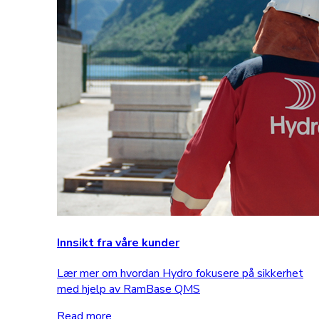
Innsikt fra våre kunder
Lær mer om hvordan Hydro fokusere på sikkerhet
med hjelp av RamBase QMS
Read more