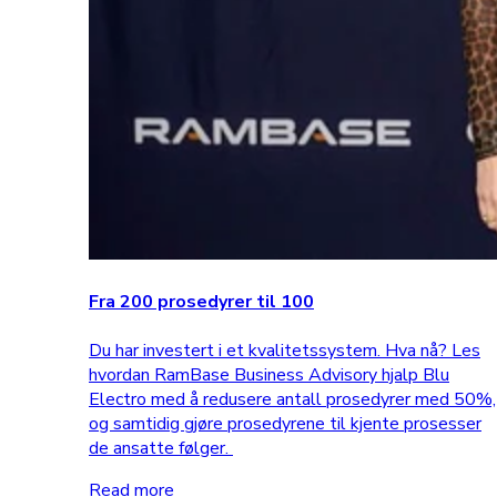
Fra 200 prosedyrer til 100
Du har investert i et kvalitetssystem. Hva nå? Les
hvordan RamBase Business Advisory hjalp Blu
Electro med å redusere antall prosedyrer med 50%,
og samtidig gjøre prosedyrene til kjente prosesser
de ansatte følger.
Read more