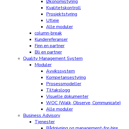
Økonomistyring
Kvalitetskontroll
Prosjektstyring
Utleie
Alle moduler
column-break
Kundereferanser
Finn en partner
Bli en partner
Quality Management System
Moduler
Avvikssystem
Kompetansestyring
Prosessmodeller
Tiltakslogg
Visuelle dokumenter
WOC (Walk, Observe, Communicate)
Alle moduler
Business Advisory
Tjenester
Rådgivning og management-for-hire