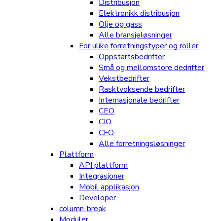
Distribusjon
Elektronikk distribusjon
Olje og gass
Alle bransjeløsninger
For ulike forretningstyper og roller
Oppstartsbedrifter
Små og mellomstore dedrifter
Vekstbedrifter
Rasktvoksende bedrifter
Internasjonale bedrifter
CEO
CIO
CFO
Alle forretningsløsninger
Plattform
API plattform
Integrasjoner
Mobil applikasjon
Developer
column-break
Moduler