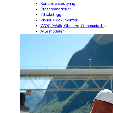
Kompetansestyring
Prosessmodeller
Tiltakslogg
Visuelle dokumenter
WOC (Walk, Observe, Communicate)
Alle moduler