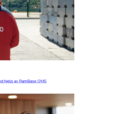
med hjelp av RamBase QMS