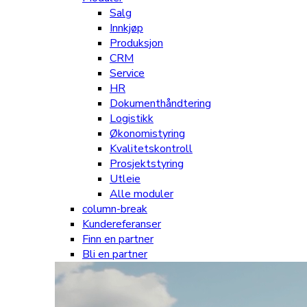
Salg
Innkjøp
Produksjon
CRM
Service
HR
Dokumenthåndtering
Logistikk
Økonomistyring
Kvalitetskontroll
Prosjektstyring
Utleie
Alle moduler
column-break
Kundereferanser
Finn en partner
Bli en partner