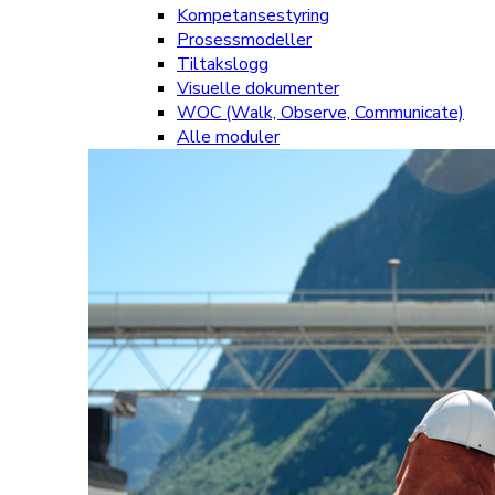
Kompetansestyring
Prosessmodeller
Tiltakslogg
Visuelle dokumenter
WOC (Walk, Observe, Communicate)
Alle moduler