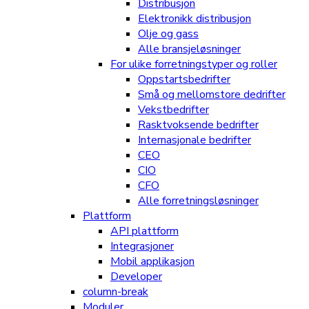
Distribusjon
Elektronikk distribusjon
Olje og gass
Alle bransjeløsninger
For ulike forretningstyper og roller
Oppstartsbedrifter
Små og mellomstore dedrifter
Vekstbedrifter
Rasktvoksende bedrifter
Internasjonale bedrifter
CEO
CIO
CFO
Alle forretningsløsninger
Plattform
API plattform
Integrasjoner
Mobil applikasjon
Developer
column-break
Moduler