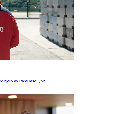
med hjelp av RamBase QMS