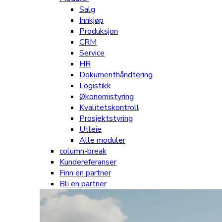
Salg
Innkjøp
Produksjon
CRM
Service
HR
Dokumenthåndtering
Logistikk
Økonomistyring
Kvalitetskontroll
Prosjektstyring
Utleie
Alle moduler
column-break
Kundereferanser
Finn en partner
Bli en partner