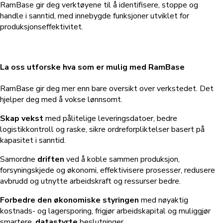
RamBase gir deg verktøyene til å
identifisere, stoppe og
handle i sanntid,
med innebygde funksjoner utviklet for
produksjonseffektivitet.
La oss utforske hva som er mulig med RamBase
RamBase gir deg mer enn bare oversikt over verkstedet. Det
hjelper deg med å vokse lønnsomt.
Skap vekst
med pålitelige leveringsdatoer, bedre
logistikkontroll og raske, sikre ordreforpliktelser basert på
kapasitet i sanntid.
Samordne
driften
ved å koble sammen produksjon,
forsyningskjede og økonomi, effektivisere prosesser, redusere
avbrudd og utnytte arbeidskraft og ressurser bedre.
Forbedre den økonomiske styringen
med nøyaktig
kostnads- og lagersporing, frigjør arbeidskapital og muliggjør
smartere,
datastyrte
beslutninger.