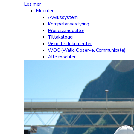
Les mer
Moduler
Avvikssystem
Kompetansestyring
Prosessmodeller
Tiltakslogg
Visuelle dokumenter
WOC (Walk, Observe, Communicate)
Alle moduler