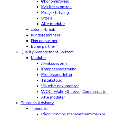
Økonomistyring
Kvalitetskontroll
Prosjektstyring
Utleie
Alle moduler
column-break
Kundereferanser
Finn en partner
Bli en partner
Quality Management System
Moduler
Avvikssystem
Kompetansestyring
Prosessmodeller
Tiltakslogg
Visuelle dokumenter
WOC (Walk, Observe, Communicate)
Alle moduler
Business Advisory
Tjenester
Rådgivning og management-for-hire