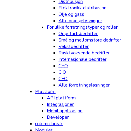
Distribusjon
Elektronikk distribusjon
Olje og gass
Alle bransjeløsninger
For ulike forretningstyper og roller
Oppstartsbedrifter
Små og mellomstore dedrifter
Vekstbedrifter
Rasktvoksende bedrifter
Internasjonale bedrifter
CEO
CIO
CFO
Alle forretningsløsninger
Plattform
API plattform
Integrasjoner
Mobil applikasjon
Developer
column-break
Moduler