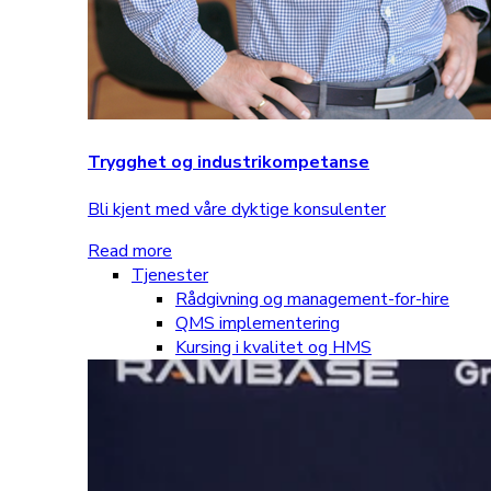
Trygghet og industrikompetanse
Bli kjent med våre dyktige konsulenter
Read more
Tjenester
Rådgivning og management-for-hire
QMS implementering
Kursing i kvalitet og HMS