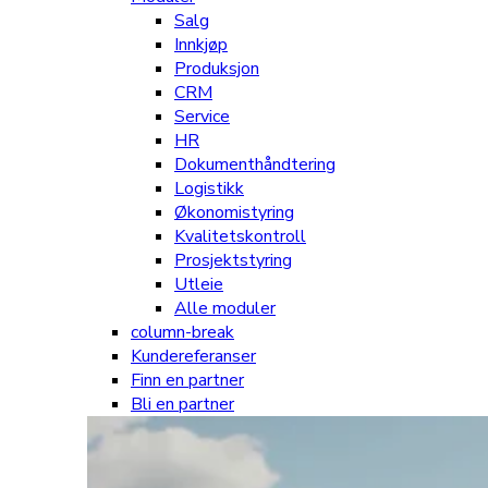
Salg
Innkjøp
Produksjon
CRM
Service
HR
Dokumenthåndtering
Logistikk
Økonomistyring
Kvalitetskontroll
Prosjektstyring
Utleie
Alle moduler
column-break
Kundereferanser
Finn en partner
Bli en partner