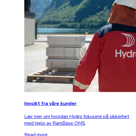
Innsikt fra våre kunder
Lær mer om hvordan Hydro fokusere på sikkerhet
med hjelp av RamBase QMS
Read more