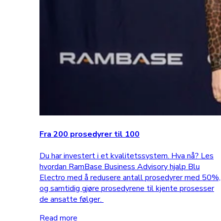
Fra 200 prosedyrer til 100
Du har investert i et kvalitetssystem. Hva nå? Les
hvordan RamBase Business Advisory hjalp Blu
Electro med å redusere antall prosedyrer med 50%,
og samtidig gjøre prosedyrene til kjente prosesser
de ansatte følger.
Read more