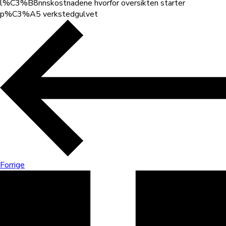
l%C3%B8nnskostnadene hvorfor oversikten starter
p%C3%A5 verkstedgulvet
Forrige