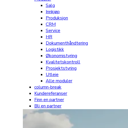
Salg
Innkjøp
Produksjon
CRM
Service
HR
Dokumenthåndtering
Logistikk
Økonomistyring
Kvalitetskontroll
Prosjektstyring
Utleie
Alle moduler
column-break
Kundereferanser
Finn en partner
Bli en partner