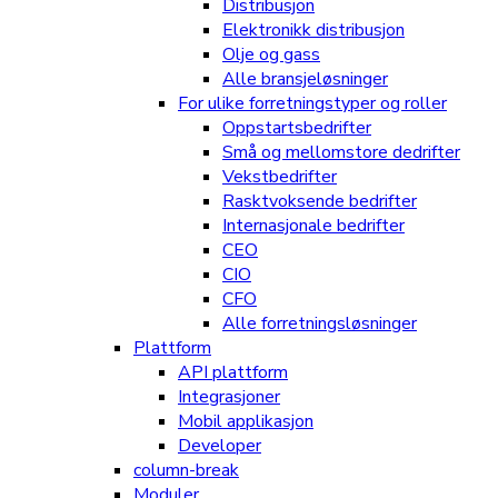
Distribusjon
Elektronikk distribusjon
Olje og gass
Alle bransjeløsninger
For ulike forretningstyper og roller
Oppstartsbedrifter
Små og mellomstore dedrifter
Vekstbedrifter
Rasktvoksende bedrifter
Internasjonale bedrifter
CEO
CIO
CFO
Alle forretningsløsninger
Plattform
API plattform
Integrasjoner
Mobil applikasjon
Developer
column-break
Moduler