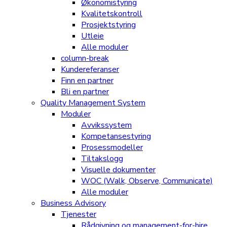
Økonomistyring
Kvalitetskontroll
Prosjektstyring
Utleie
Alle moduler
column-break
Kundereferanser
Finn en partner
Bli en partner
Quality Management System
Moduler
Avvikssystem
Kompetansestyring
Prosessmodeller
Tiltakslogg
Visuelle dokumenter
WOC (Walk, Observe, Communicate)
Alle moduler
Business Advisory
Tjenester
Rådgivning og management-for-hire