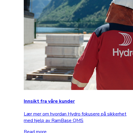
Innsikt fra våre kunder
Lær mer om hvordan Hydro fokusere på sikkerhet
med hjelp av RamBase QMS
Read more