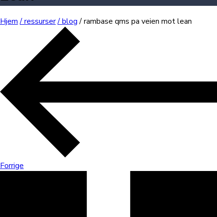
Hjem
/ ressurser
/ blog
/ rambase qms pa veien mot lean
Forrige