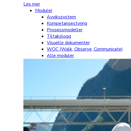
Les mer
Moduler
Avvikssystem
Kompetansestyring
Prosessmodeller
Tiltakslogg
Visuelle dokumenter
WOC (Walk, Observe, Communicate)
Alle moduler