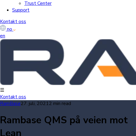
Trust Center
Support
Kontakt oss
no
en
☰
Kontakt oss
RamBase
27. juli, 2021
2 min read
Rambase QMS på veien mot
Lean