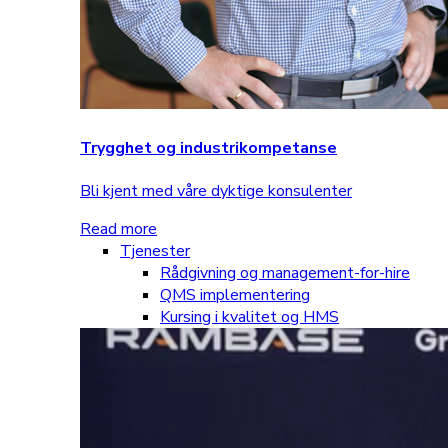
Trygghet og industrikompetanse
Bli kjent med våre dyktige konsulenter
Read more
Tjenester
Rådgivning og management-for-hire
QMS implementering
Kursing i kvalitet og HMS