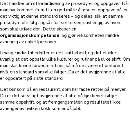
Det handler om standardisering av prosedyrer og oppgaver. Når
man har kommet frem til en god måte å løse en oppgave på, er
det viktig at denne standardiseres – og deles, slik at samme
prosedyre blir fulgt også i fortsettelsen, uavhengig av hvem
som skal utføre den. Dette skaper en
organisasjonskompetanse
, og gjør virksomheten mindre
avhengig av enkeltpersoner.
I mange industribedrifter er det skiftarbeid, og det er ikke
uvanlig at det oppstår ulike kulturer og rutiner på ulike skift. Om
man skal kunne forbedre rutiner, så må det være et omforent
nivå, en standard som alle følger. Da er det avgjørende at alle
er oppdatert på siste standard.
Det blir som på en restaurant, som har faste retter på menyen.
Da er det selvsagt avgjørende at alle på kjøkkenet følger
samme oppskrift, og at fremgangsmåten og resultatet ikke
avhenger av hvilken kokk som er på jobb.