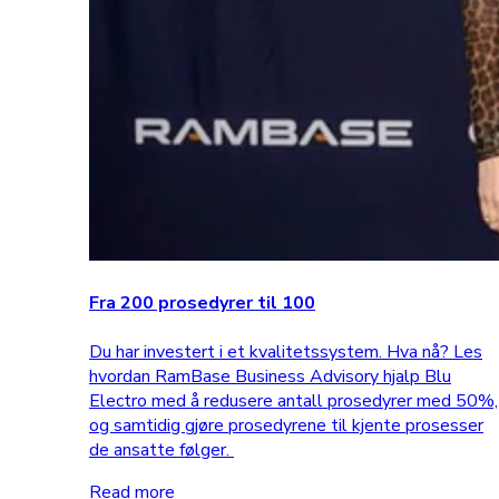
Fra 200 prosedyrer til 100
Du har investert i et kvalitetssystem. Hva nå? Les
hvordan RamBase Business Advisory hjalp Blu
Electro med å redusere antall prosedyrer med 50%,
og samtidig gjøre prosedyrene til kjente prosesser
de ansatte følger.
Read more