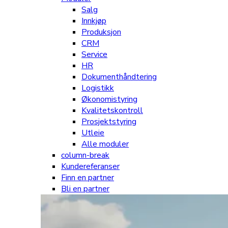
Salg
Innkjøp
Produksjon
CRM
Service
HR
Dokumenthåndtering
Logistikk
Økonomistyring
Kvalitetskontroll
Prosjektstyring
Utleie
Alle moduler
column-break
Kundereferanser
Finn en partner
Bli en partner