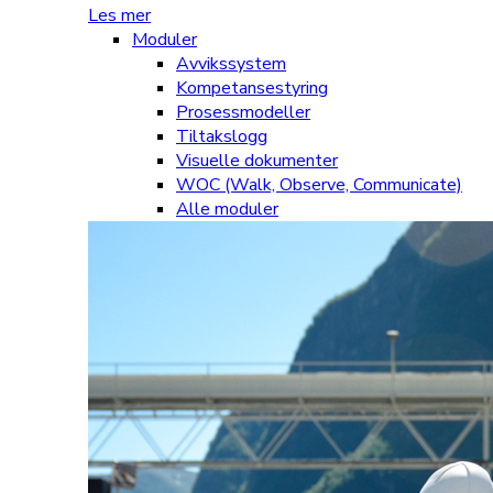
Les mer
Moduler
Avvikssystem
Kompetansestyring
Prosessmodeller
Tiltakslogg
Visuelle dokumenter
WOC (Walk, Observe, Communicate)
Alle moduler