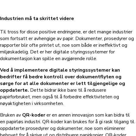
Industrien må ta skrittet videre
Til tross for disse positive endringene, er det mange industrier
som fortsatt er avhengige av papir. Dokumenter, prosedyrer og
rapporter blir ofte printet ut, noe som både er ineffektivt og
miljøskadelig. Det er her digitale styringssystemer for
dokumentasjon kan spille en avgjørende rolle.
Ved å implementere digitale styringssystemer kan
bedrifter få bedre kontroll over dokumentflyten og
sørge for at alle dokumenter er lett tilgjengelige og
oppdaterte.
Dette bidrar ikke bare til å redusere
papirforbruket, men også til å forbedre effektiviteten og
nøyaktigheten i virksomheten.
Bruken av
QR-koder
er en annen innovasjon som kan bidra til
en papirløs industri. QR-koder kan brukes for å gi rask tilgang til
oppdaterte prosedyrer og dokumenter, noe som eliminerer
behovet for å skrive ut og distribuere papirkopier. QR-koder