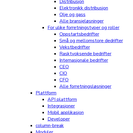
Distribusjon
Elektronikk distribusjon
Olje og gass
Alle bransjeløsninger
For ulike forretningstyper og roller
Oppstartsbedrifter
Små og mellomstore dedrifter
Vekstbedrifter
Rasktvoksende bedrifter
Internasjonale bedrifter
CEO
CIO
CFO
Alle forretningsløsninger
Plattform
API plattform
Integrasjoner
Mobil applikasjon
Developer
column-break
Moduler