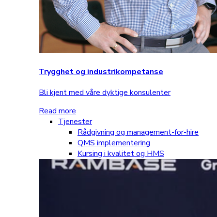
Trygghet og industrikompetanse
Bli kjent med våre dyktige konsulenter
Read more
Tjenester
Rådgivning og management-for-hire
QMS implementering
Kursing i kvalitet og HMS