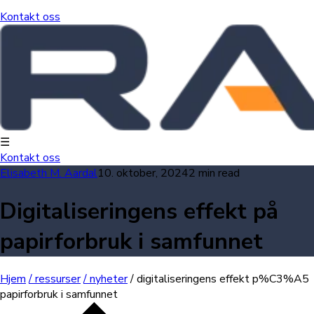
Kontakt oss
☰
Kontakt oss
Elisabeth M. Aardal
10. oktober, 2024
2 min read
Digitaliseringens effekt på
papirforbruk i samfunnet
Hjem
/ ressurser
/ nyheter
/ digitaliseringens effekt p%C3%A5
papirforbruk i samfunnet