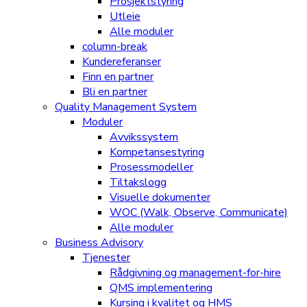
Prosjektstyring
Utleie
Alle moduler
column-break
Kundereferanser
Finn en partner
Bli en partner
Quality Management System
Moduler
Avvikssystem
Kompetansestyring
Prosessmodeller
Tiltakslogg
Visuelle dokumenter
WOC (Walk, Observe, Communicate)
Alle moduler
Business Advisory
Tjenester
Rådgivning og management-for-hire
QMS implementering
Kursing i kvalitet og HMS