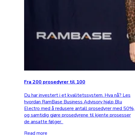
Fra 200 prosedyrer til 100
Du har investert i et kvalitetssystem. Hva nå? Les
hvordan RamBase Business Advisory hjalp Blu
Electro med å redusere antall prosedyrer med 50%,
og samtidig gjøre prosedyrene til kjente prosesser
de ansatte følger.
Read more