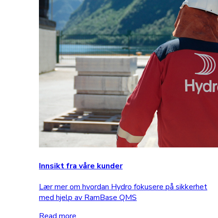
Innsikt fra våre kunder
Lær mer om hvordan Hydro fokusere på sikkerhet
med hjelp av RamBase QMS
Read more