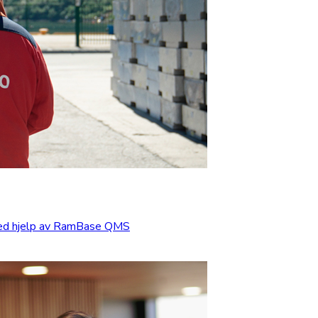
med hjelp av RamBase QMS