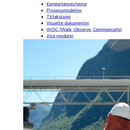
Kompetansestyring
Prosessmodeller
Tiltakslogg
Visuelle dokumenter
WOC (Walk, Observe, Communicate)
Alle moduler