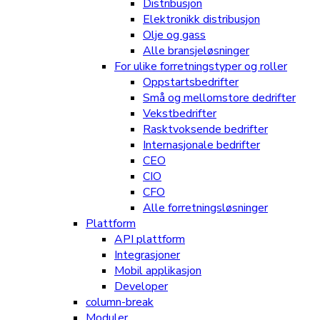
Distribusjon
Elektronikk distribusjon
Olje og gass
Alle bransjeløsninger
For ulike forretningstyper og roller
Oppstartsbedrifter
Små og mellomstore dedrifter
Vekstbedrifter
Rasktvoksende bedrifter
Internasjonale bedrifter
CEO
CIO
CFO
Alle forretningsløsninger
Plattform
API plattform
Integrasjoner
Mobil applikasjon
Developer
column-break
Moduler