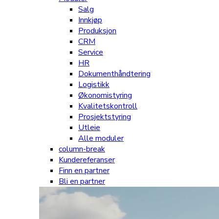
Salg
Innkjøp
Produksjon
CRM
Service
HR
Dokumenthåndtering
Logistikk
Økonomistyring
Kvalitetskontroll
Prosjektstyring
Utleie
Alle moduler
column-break
Kundereferanser
Finn en partner
Bli en partner