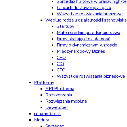
Sprzedaż hurtowa w branży high-tec
Łancuch dostaw ropy i gazu
Wszystkie rozwiązania branżowe
Według rodzaju działalności i stanowiska
Startupy
Małe i średnie przedsiębiorstwa
Firmy skalujące działalność
Firmy o dynamicznym wzroście
Międzynarodowy Biznes
CEO
CIO
CFO
Wszystkie rozwiązania biznesowe
Platformy
API Platforma
Rozszerzenia
Rozwiązania mobilne
Deweloper
column-break
Moduły
Sprzedaż