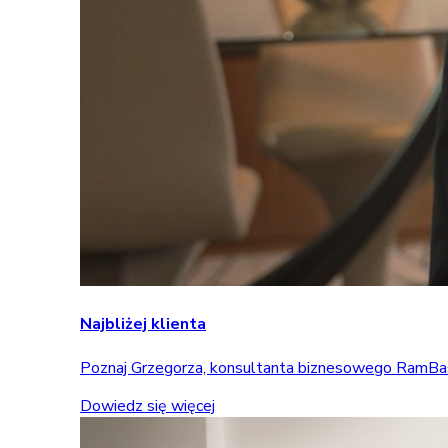
Najbliżej klienta
Poznaj Grzegorza, konsultanta biznesowego RamBase, 
Dowiedz się więcej