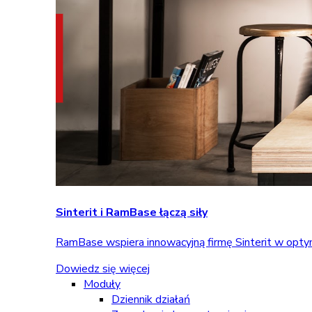
Sinterit i RamBase łączą siły
RamBase wspiera innowacyjną firmę Sinterit w optym
Dowiedz się więcej
Moduły
Dziennik działań