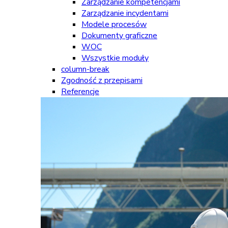
Zarządzanie kompetencjami
Zarządzanie incydentami
Modele procesów
Dokumenty graficzne
WOC
Wszystkie moduły
column-break
Zgodność z przepisami
Referencje