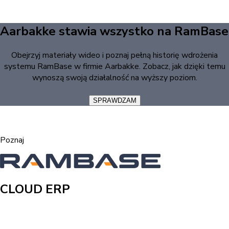
Aarbakke stawia wszystko na RamBase
Obejrzyj materiały wideo i poznaj pełną historię wdrożenia
systemu RamBase w firmie Aarbakke. Zobacz, jak dzięki temu
wynoszą swoją działalność na wyższy poziom.
SPRAWDZAM
Poznaj
CLOUD ERP