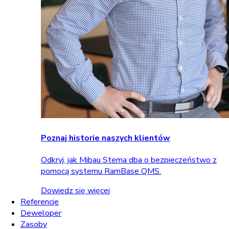
Poznaj historie naszych klientów
Odkryj, jak Mibau Stema dba o bezpieczeństwo z
pomocą systemu RamBase QMS.
Dowiedz się więcej
Referencje
Deweloper
Zasoby