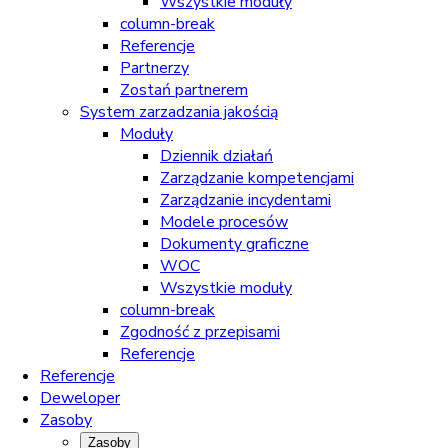
Wszystkie moduły
column-break
Referencje
Partnerzy
Zostań partnerem
System zarzadzania jakością
Moduły
Dziennik działań
Zarządzanie kompetencjami
Zarządzanie incydentami
Modele procesów
Dokumenty graficzne
WOC
Wszystkie moduły
column-break
Zgodność z przepisami
Referencje
Referencje
Deweloper
Zasoby
Zasoby