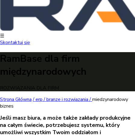
☰
Skontaktuj się
RamBase dla firm
międzynarodowych
ROZWIĄZANIA DLA FIRM
Strona Główna
/
erp /
branze i rozwiazania /
miedzynarodowy
biznes
Jeśli masz biura, a może także zakłady produkcyjne
na całym świecie, potrzebujesz systemu, który
umożliwi wszystkim Twoim oddziałom i