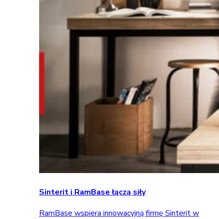
Sinterit i RamBase łączą siły
RamBase wspiera innowacyjną firmę Sinterit w