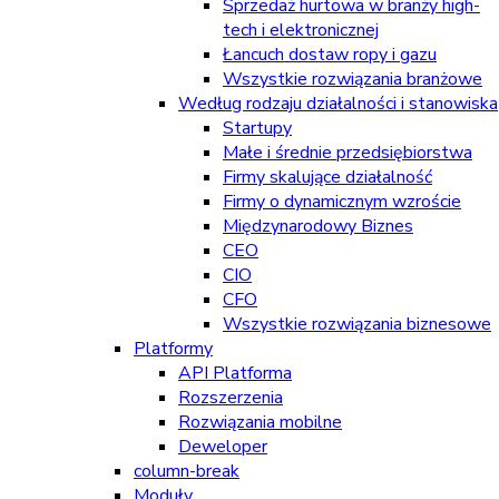
Sprzedaż hurtowa w branży high-
tech i elektronicznej
Łancuch dostaw ropy i gazu
Wszystkie rozwiązania branżowe
Według rodzaju działalności i stanowiska
Startupy
Małe i średnie przedsiębiorstwa
Firmy skalujące działalność
Firmy o dynamicznym wzroście
Międzynarodowy Biznes
CEO
CIO
CFO
Wszystkie rozwiązania biznesowe
Platformy
API Platforma
Rozszerzenia
Rozwiązania mobilne
Deweloper
column-break
Moduły