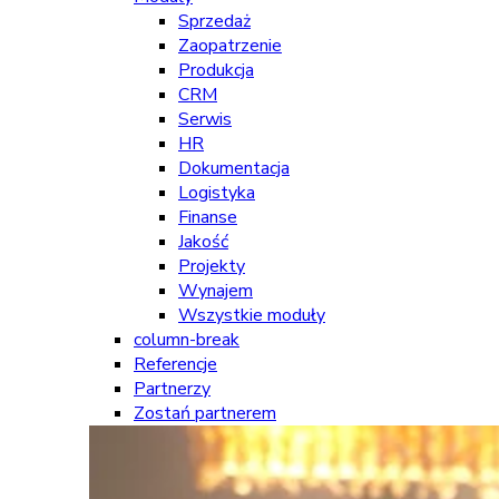
Sprzedaż
Zaopatrzenie
Produkcja
CRM
Serwis
HR
Dokumentacja
Logistyka
Finanse
Jakość
Projekty
Wynajem
Wszystkie moduły
column-break
Referencje
Partnerzy
Zostań partnerem