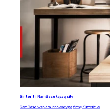
Sinterit i RamBase łączą siły
RamBase wspiera innowacyjną firmę Sinterit w