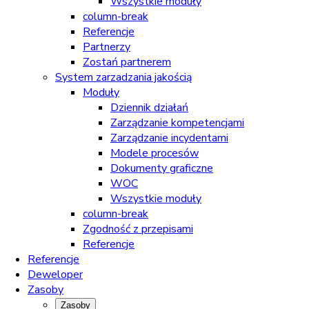
Wszystkie moduły
column-break
Referencje
Partnerzy
Zostań partnerem
System zarzadzania jakością
Moduły
Dziennik działań
Zarządzanie kompetencjami
Zarządzanie incydentami
Modele procesów
Dokumenty graficzne
WOC
Wszystkie moduły
column-break
Zgodność z przepisami
Referencje
Referencje
Deweloper
Zasoby
Zasoby