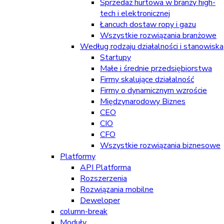
Sprzedaż hurtowa w branży high-
tech i elektronicznej
Łancuch dostaw ropy i gazu
Wszystkie rozwiązania branżowe
Według rodzaju działalności i stanowiska
Startupy
Małe i średnie przedsiębiorstwa
Firmy skalujące działalność
Firmy o dynamicznym wzroście
Międzynarodowy Biznes
CEO
CIO
CFO
Wszystkie rozwiązania biznesowe
Platformy
API Platforma
Rozszerzenia
Rozwiązania mobilne
Deweloper
column-break
Moduły