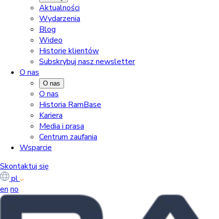
Aktualności
Wydarzenia
Blog
Wideo
Historie klientów
Subskrybuj nasz newsletter
O nas
O nas
O nas
Historia RamBase
Kariera
Media i prasa
Centrum zaufania
Wsparcie
Skontaktuj się
pl
en
no