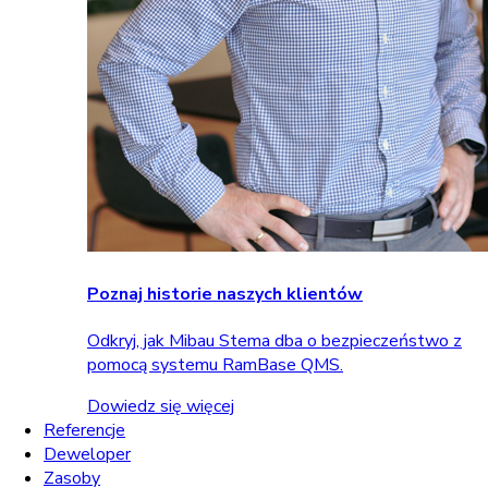
Poznaj historie naszych klientów
Odkryj, jak Mibau Stema dba o bezpieczeństwo z
pomocą systemu RamBase QMS.
Dowiedz się więcej
Referencje
Deweloper
Zasoby