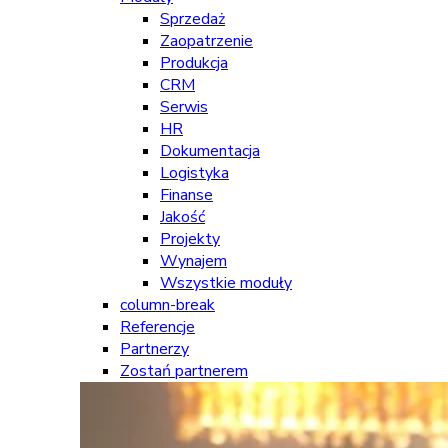
Sprzedaż
Zaopatrzenie
Produkcja
CRM
Serwis
HR
Dokumentacja
Logistyka
Finanse
Jakość
Projekty
Wynajem
Wszystkie moduły
column-break
Referencje
Partnerzy
Zostań partnerem