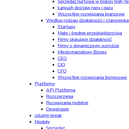
Sprzedaż hurtowa w branży high-tec
Łancuch dostaw ropy i gazu
Wszystkie rozwiązania branżowe
Według rodzaju działalności i stanowiska
Startupy
Małe i średnie przedsiębiorstwa
Firmy skalujące działalność
Firmy o dynamicznym wzroście
Międzynarodowy Biznes
CEO
CIO
CFO
Wszystkie rozwiązania biznesowe
Platformy
API Platforma
Rozszerzenia
Rozwiązania mobilne
Deweloper
column-break
Moduły
Sprzedaż