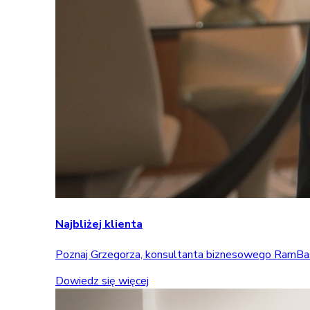
Najbliżej klienta
Poznaj Grzegorza, konsultanta biznesowego RamBase, 
Dowiedz się więcej