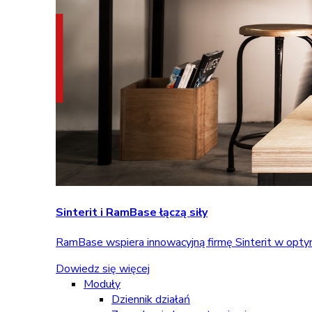
Sinterit i RamBase łączą siły
RamBase wspiera innowacyjną firmę Sinterit w optym
Dowiedz się więcej
Moduły
Dziennik działań