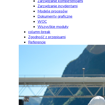
Zarządzanie kompetencjami
Zarządzanie incydentami
Modele procesów
Dokumenty graficzne
WOC
Wszystkie moduły
column-break
Zgodność z przepisami
Referencje