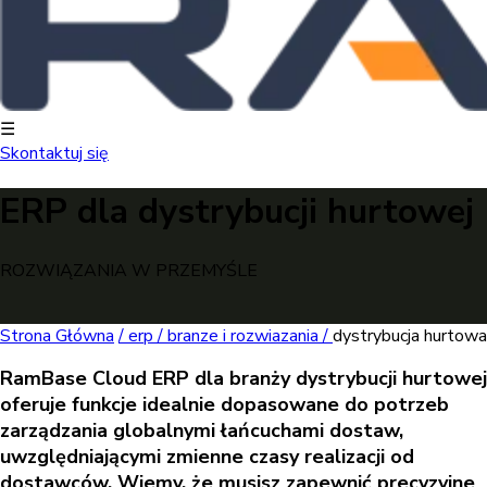
☰
Skontaktuj się
ERP dla dystrybucji hurtowej
ROZWIĄZANIA W PRZEMYŚLE
Strona Główna
/
erp /
branze i rozwiazania /
dystrybucja hurtowa
RamBase Cloud ERP dla branży dystrybucji hurtowej
oferuje funkcje idealnie dopasowane do potrzeb
zarządzania globalnymi łańcuchami dostaw,
uwzględniającymi zmienne czasy realizacji od
dostawców. Wiemy, że musisz zapewnić precyzyjne