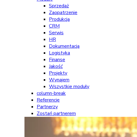
Sprzedaż
Zaopatrzenie
Produkcja
CRM
Serwis
HR
Dokumentacja
Logistyka
Finanse
Jakość
Projekty
Wynajem
Wszystkie moduły
column-break
Referencje
Partnerzy
Zostań partnerem