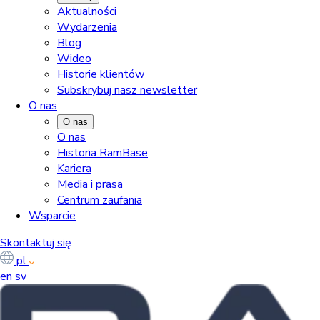
Aktualności
Wydarzenia
Blog
Wideo
Historie klientów
Subskrybuj nasz newsletter
O nas
O nas
O nas
Historia RamBase
Kariera
Media i prasa
Centrum zaufania
Wsparcie
Skontaktuj się
pl
en
sv