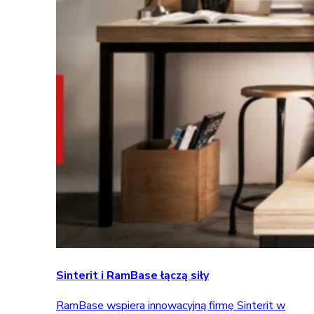
Sinterit i RamBase łączą siły
RamBase wspiera innowacyjną firmę Sinterit w