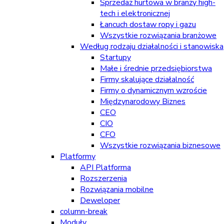
Sprzedaż hurtowa w branży high-
tech i elektronicznej
Łancuch dostaw ropy i gazu
Wszystkie rozwiązania branżowe
Według rodzaju działalności i stanowiska
Startupy
Małe i średnie przedsiębiorstwa
Firmy skalujące działalność
Firmy o dynamicznym wzroście
Międzynarodowy Biznes
CEO
CIO
CFO
Wszystkie rozwiązania biznesowe
Platformy
API Platforma
Rozszerzenia
Rozwiązania mobilne
Deweloper
column-break
Moduły