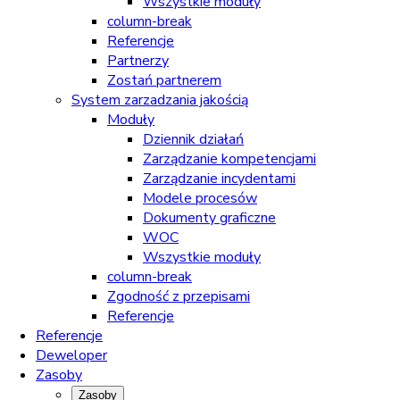
Wszystkie moduły
column-break
Referencje
Partnerzy
Zostań partnerem
System zarzadzania jakością
Moduły
Dziennik działań
Zarządzanie kompetencjami
Zarządzanie incydentami
Modele procesów
Dokumenty graficzne
WOC
Wszystkie moduły
column-break
Zgodność z przepisami
Referencje
Referencje
Deweloper
Zasoby
Zasoby