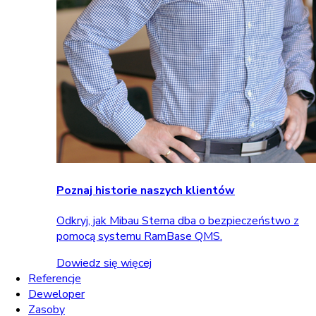
Poznaj historie naszych klientów
Odkryj, jak Mibau Stema dba o bezpieczeństwo z
pomocą systemu RamBase QMS.
Dowiedz się więcej
Referencje
Deweloper
Zasoby