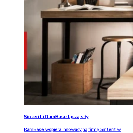
Sinterit i RamBase łączą siły
RamBase wspiera innowacyjną firmę Sinterit w