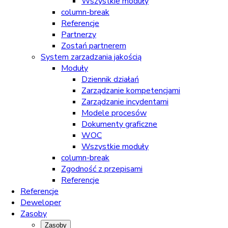
Wszystkie moduły
column-break
Referencje
Partnerzy
Zostań partnerem
System zarzadzania jakością
Moduły
Dziennik działań
Zarządzanie kompetencjami
Zarządzanie incydentami
Modele procesów
Dokumenty graficzne
WOC
Wszystkie moduły
column-break
Zgodność z przepisami
Referencje
Referencje
Deweloper
Zasoby
Zasoby