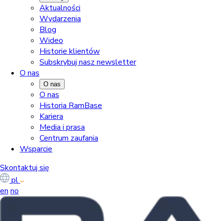
Aktualności
Wydarzenia
Blog
Wideo
Historie klientów
Subskrybuj nasz newsletter
O nas
O nas
O nas
Historia RamBase
Kariera
Media i prasa
Centrum zaufania
Wsparcie
Skontaktuj się
pl
en
no