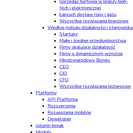
Sprzedaż hurtowa w branży high-
tech i elektronicznej
Łancuch dostaw ropy i gazu
Wszystkie rozwiązania branżowe
Według rodzaju działalności i stanowiska
Startupy
Małe i średnie przedsiębiorstwa
Firmy skalujące działalność
Firmy o dynamicznym wzroście
Międzynarodowy Biznes
CEO
CIO
CFO
Wszystkie rozwiązania biznesowe
Platformy
API Platforma
Rozszerzenia
Rozwiązania mobilne
Deweloper
column-break
Moduły