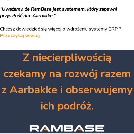
“Uważamy, że RamBase jest systemem, który zapewni
przyszłość dla Aarbakke.”
Chcesz dowiedzieć się więcej o wdrożeniu systemy ERP ?
Przeczytaj więcej
Z niecierpliwością
czekamy na rozwój razem
z Aarbakke i obserwujemy
ich podróż.