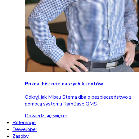
Poznaj historie naszych klientów
Odkryj, jak Mibau Stema dba o bezpieczeństwo z
pomocą systemu RamBase QMS.
Dowiedz się więcej
Referencje
Deweloper
Zasoby