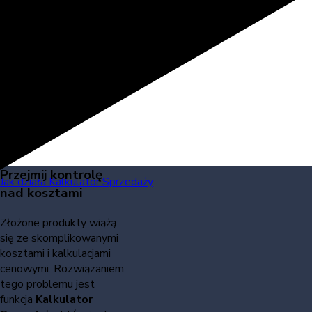
Przejmij kontrolę
Jak działa Kalkulator Sprzedaży
nad kosztami
Złożone produkty wiążą
się ze skomplikowanymi
kosztami i kalkulacjami
cenowymi. Rozwiązaniem
tego problemu jest
funkcja
Kalkulator