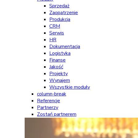
Sprzedaż
Zaopatrzenie
Produkcja
CRM
Serwis
HR
Dokumentacja
Logistyka
Finanse
Jakość
Projekty
Wynajem
Wszystkie moduły
column-break
Referencje
Partnerzy
Zostań partnerem