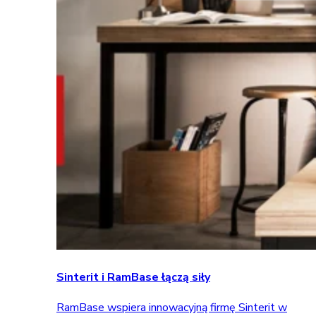
Sinterit i RamBase łączą siły
RamBase wspiera innowacyjną firmę Sinterit w