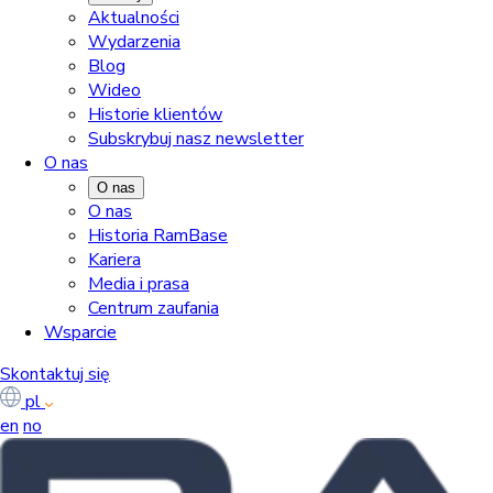
Aktualności
Wydarzenia
Blog
Wideo
Historie klientów
Subskrybuj nasz newsletter
O nas
O nas
O nas
Historia RamBase
Kariera
Media i prasa
Centrum zaufania
Wsparcie
Skontaktuj się
pl
en
no