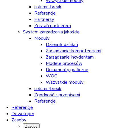
Wszystkie moduły
column-break
Referencje
Partnerzy
Zostań partnerem
System zarzadzania jakością
Moduły
Dziennik działań
Zarządzanie kompetencjami
Zarządzanie incydentami
Modele procesów
Dokumenty graficzne
WOC
Wszystkie moduły
column-break
Zgodność z przepisami
Referencje
Referencje
Deweloper
Zasoby
Zasoby