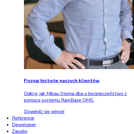
Poznaj historie naszych klientów
Odkryj, jak Mibau Stema dba o bezpieczeństwo z
pomocą systemu RamBase QMS.
Dowiedz się więcej
Referencje
Deweloper
Zasoby