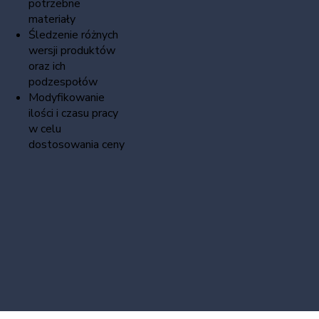
potrzebne
materiały
Śledzenie różnych
wersji produktów
oraz ich
podzespołów
Modyfikowanie
ilości i czasu pracy
w celu
dostosowania ceny