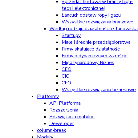
Sprzedaż hurtowa w branży high-
tech i elektronicznej
Łancuch dostaw ropy i gazu
Wszystkie rozwiązania branżowe
Według rodzaju działalności i stanowiska
Startupy
Małe i średnie przedsiębiorstwa
Firmy skalujące działalność
Firmy o dynamicznym wzroście
Międzynarodowy Biznes
CEO
CIO
CFO
Wszystkie rozwiązania biznesowe
Platformy
API Platforma
Rozszerzenia
Rozwiązania mobilne
Deweloper
column-break
Moduły