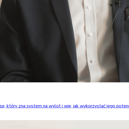
który zna system na wylot i wie, jak wykorzystać jego potencja