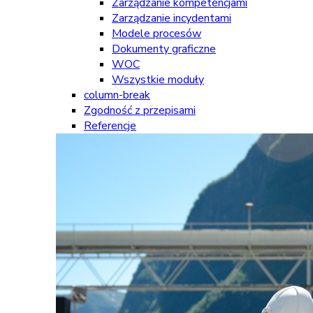
Zarządzanie kompetencjami
Zarządzanie incydentami
Modele procesów
Dokumenty graficzne
WOC
Wszystkie moduły
column-break
Zgodność z przepisami
Referencje