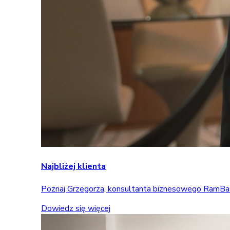
Najbliżej klienta
Poznaj Grzegorza, konsultanta biznesowego RamBase, 
Dowiedz się więcej