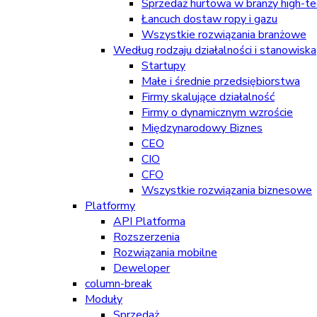
Sprzedaż hurtowa w branży high-tec
Łancuch dostaw ropy i gazu
Wszystkie rozwiązania branżowe
Według rodzaju działalności i stanowiska
Startupy
Małe i średnie przedsiębiorstwa
Firmy skalujące działalność
Firmy o dynamicznym wzroście
Międzynarodowy Biznes
CEO
CIO
CFO
Wszystkie rozwiązania biznesowe
Platformy
API Platforma
Rozszerzenia
Rozwiązania mobilne
Deweloper
column-break
Moduły
Sprzedaż