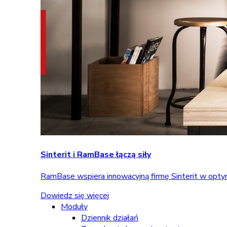
Sinterit i RamBase łączą siły
RamBase wspiera innowacyjną firmę Sinterit w optym
Dowiedz się więcej
Moduły
Dziennik działań