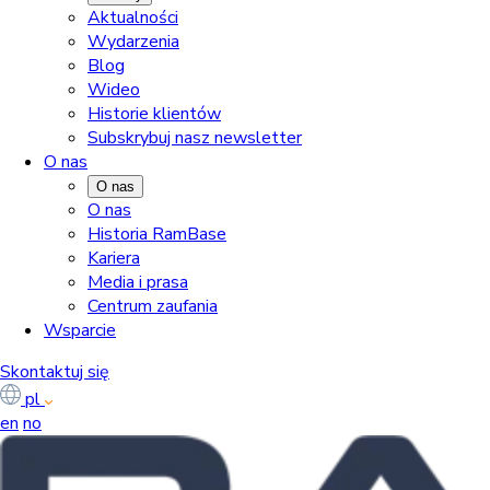
Aktualności
Wydarzenia
Blog
Wideo
Historie klientów
Subskrybuj nasz newsletter
O nas
O nas
O nas
Historia RamBase
Kariera
Media i prasa
Centrum zaufania
Wsparcie
Skontaktuj się
pl
en
no