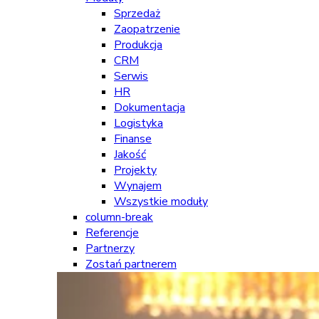
Sprzedaż
Zaopatrzenie
Produkcja
CRM
Serwis
HR
Dokumentacja
Logistyka
Finanse
Jakość
Projekty
Wynajem
Wszystkie moduły
column-break
Referencje
Partnerzy
Zostań partnerem