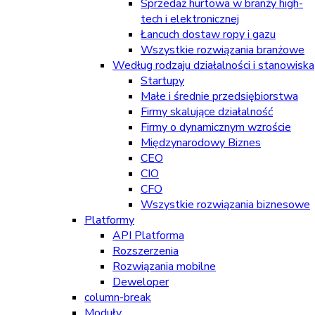
Sprzedaż hurtowa w branży high-
tech i elektronicznej
Łancuch dostaw ropy i gazu
Wszystkie rozwiązania branżowe
Według rodzaju działalności i stanowiska
Startupy
Małe i średnie przedsiębiorstwa
Firmy skalujące działalność
Firmy o dynamicznym wzroście
Międzynarodowy Biznes
CEO
CIO
CFO
Wszystkie rozwiązania biznesowe
Platformy
API Platforma
Rozszerzenia
Rozwiązania mobilne
Deweloper
column-break
Moduły