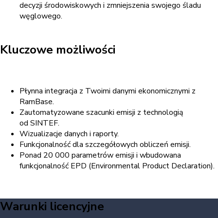
decyzji
środowiskowych
i
zmniejszenia
swojego
śladu
węglowego
.
Kluczowe możliwości
Płynna
integracja
z
Twoimi
danymi ekonom
icznymi
z
RamBase.
Zautomatyzowane
szacunki
emisji
z
technologią
od
SINTEF.
Wizualizacje
danych
i raporty.
Funkcjonalność dla szczegółowych obliczeń emisji.
Ponad 20
000
parametrów emisji
i wbudowana
funkcjonalność
EPD (Environmental Product Declaration).
Warunki licencyjne