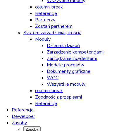
Wszystkie moduły
column-break
Referencje
Partnerzy
Zostań partnerem
System zarzadzania jakością
Moduły
Dziennik działań
Zarządzanie kompetencjami
Zarządzanie incydentami
Modele procesów
Dokumenty graficzne
WOC
Wszystkie moduły
column-break
Zgodność z przepisami
Referencje
Referencje
Deweloper
Zasoby
Zasoby