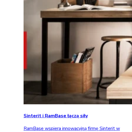
Sinterit i RamBase łączą siły
RamBase wspiera innowacyjną firmę Sinterit w