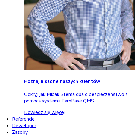
Poznaj historie naszych klientów
Odkryj, jak Mibau Stema dba o bezpieczeństwo z
pomocą systemu RamBase QMS.
Dowiedz się więcej
Referencje
Deweloper
Zasoby