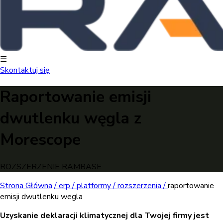
☰
Skontaktuj się
Raportowanie emisji
dwutlenku węgla z
Morescope
ROZSZERZENIE RAMBASE
Strona Główna
/
erp /
platformy /
rozszerzenia /
raportowanie
emisji dwutlenku wegla
Uzyskanie deklaracji klimatycznej dla Twojej firmy jest