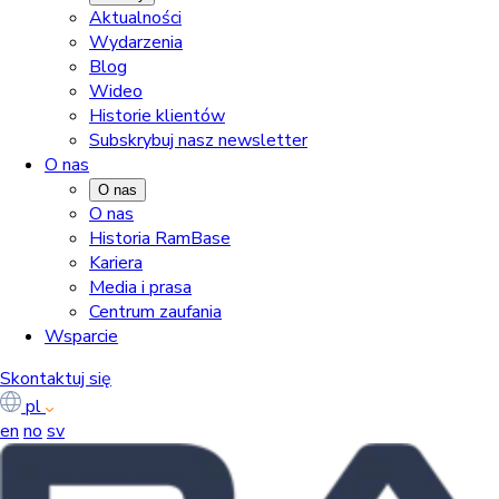
Aktualności
Wydarzenia
Blog
Wideo
Historie klientów
Subskrybuj nasz newsletter
O nas
O nas
O nas
Historia RamBase
Kariera
Media i prasa
Centrum zaufania
Wsparcie
Skontaktuj się
pl
en
no
sv