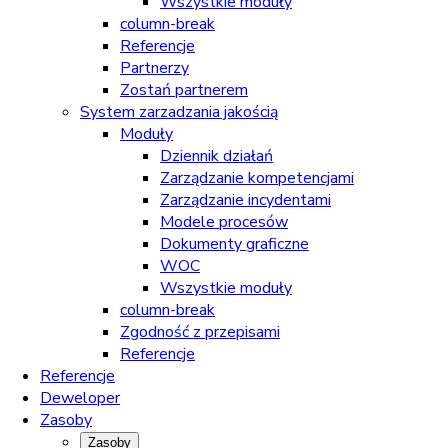
Wszystkie moduły
column-break
Referencje
Partnerzy
Zostań partnerem
System zarzadzania jakością
Moduły
Dziennik działań
Zarządzanie kompetencjami
Zarządzanie incydentami
Modele procesów
Dokumenty graficzne
WOC
Wszystkie moduły
column-break
Zgodność z przepisami
Referencje
Referencje
Deweloper
Zasoby
Zasoby