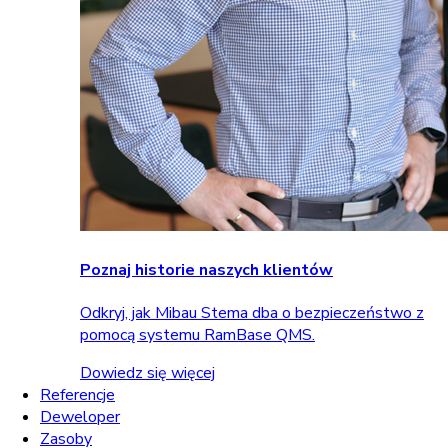
Poznaj historie naszych klientów
Odkryj, jak Mibau Stema dba o bezpieczeństwo z
pomocą systemu RamBase QMS.
Dowiedz się więcej
Referencje
Deweloper
Zasoby