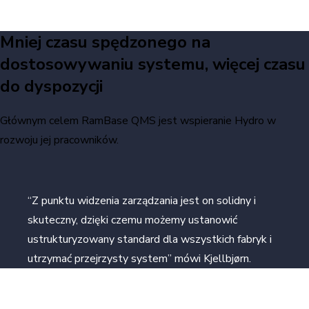
Mniej czasu spędzonego na
dostosowywaniu systemu, więcej czasu
do dyspozycji
Głównym celem RamBase QMS jest wspieranie Hydro w
rozwoju jej pracowników.
“Z punktu widzenia zarządzania jest on solidny i
skuteczny, dzięki czemu możemy ustanowić
ustrukturyzowany standard dla wszystkich fabryk i
utrzymać przejrzysty system” mówi Kjellbjørn.