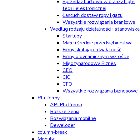
Sprzedaż hurtowa w branży high-
tech i elektronicznej
Łancuch dostaw ropy i gazu
Wszystkie rozwiązania branżowe
Według rodzaju działalności i stanowiska
Startupy
Małe i średnie przedsiębiorstwa
Firmy skalujące działalność
Firmy o dynamicznym wzroście
Międzynarodowy Biznes
CEO
CIO
CFO
Wszystkie rozwiązania biznesowe
Platformy
API Platforma
Rozszerzenia
Rozwiązania mobilne
Deweloper
column-break
Moduły