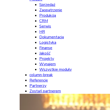
Sprzedaż
Zaopatrzenie
Produkcja
CRM
Serwis
HR
Dokumentacja
Logistyka
Finanse
Jakość
Projekty
Wynajem
Wszystkie moduły
column-break
Referencje
Partnerzy
Zostań partnerem