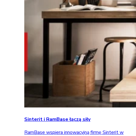
Sinterit i RamBase łączą siły
RamBase wspiera innowacyjną firmę Sinterit w