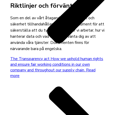
Riktlinjer och förväntningar
Som en del av vårt åtagande om öppenhet och
säkerhet tillhandahåller vi följande dokument för att
säkerställa att du tydligt förstår hur vi arbetar, hur vi
hanterar data och vad du kan förvänta dig av att
använda våra tjänster. Dokumenten finns för
närvarande bara på engelska.
The Transparency act
How we uphold human rights
and ensure fair working conditions in our own
company and throughout our supply chain.
Read
more