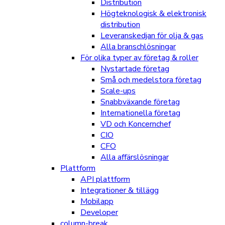
Distribution
Högteknologisk & elektronisk
distribution
Leveranskedjan för olja & gas
Alla branschlösningar
För olika typer av företag & roller
Nystartade företag
Små och medelstora företag
Scale-ups
Snabbväxande företag
Internationella företag
VD och Koncernchef
CIO
CFO
Alla affärslösningar
Plattform
API plattform
Integrationer & tillägg
Mobilapp
Developer
column-break