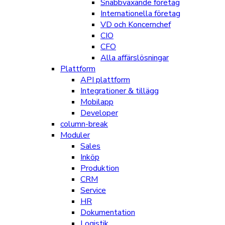
Snabbväxande företag
Internationella företag
VD och Koncernchef
CIO
CFO
Alla affärslösningar
Plattform
API plattform
Integrationer & tillägg
Mobilapp
Developer
column-break
Moduler
Sales
Inköp
Produktion
CRM
Service
HR
Dokumentation
Logistik