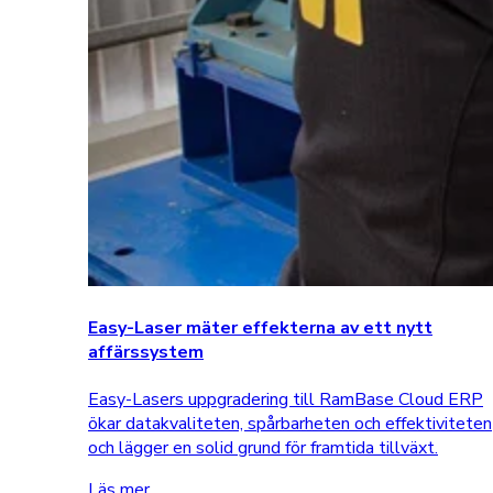
Easy-Laser mäter effekterna av ett nytt
affärssystem
Easy-Lasers uppgradering till RamBase Cloud ERP
ökar datakvaliteten, spårbarheten och effektiviteten
och lägger en solid grund för framtida tillväxt.
Läs mer