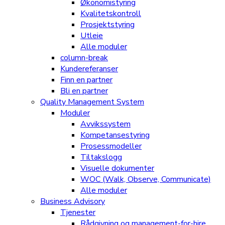
Økonomistyring
Kvalitetskontroll
Prosjektstyring
Utleie
Alle moduler
column-break
Kundereferanser
Finn en partner
Bli en partner
Quality Management System
Moduler
Avvikssystem
Kompetansestyring
Prosessmodeller
Tiltakslogg
Visuelle dokumenter
WOC (Walk, Observe, Communicate)
Alle moduler
Business Advisory
Tjenester
Rådgivning og management-for-hire