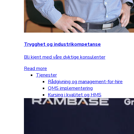
Trygghet og industrikompetanse
Bli kjent med våre dyktige konsulenter
Read more
Tjenester
Rådgivning og management-for-hire
QMS implementering
Kursing i kvalitet og HMS