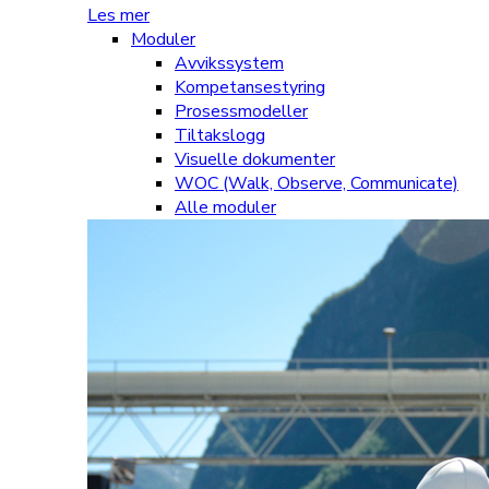
Les mer
Moduler
Avvikssystem
Kompetansestyring
Prosessmodeller
Tiltakslogg
Visuelle dokumenter
WOC (Walk, Observe, Communicate)
Alle moduler