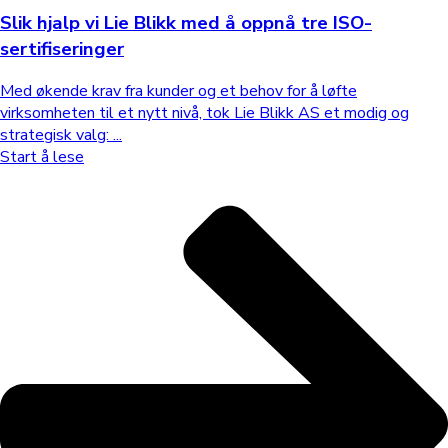
Slik hjalp vi Lie Blikk med å oppnå tre ISO-
sertifiseringer
Med økende krav fra kunder og et behov for å løfte
virksomheten til et nytt nivå, tok Lie Blikk AS et modig og
strategisk valg: ...
Start å lese