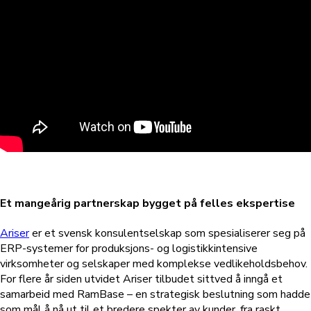
Et mangeårig partnerskap bygget på felles ekspertise
Ariser
er et svensk konsulentselskap som spesialiserer seg på
ERP-systemer for produksjons- og logistikkintensive
virksomheter og selskaper med komplekse vedlikeholdsbehov.
For flere år siden utvidet Ariser tilbudet sittved å inngå et
samarbeid med RamBase – en strategisk beslutning som hadde
som mål å nå ut til et bredere spekter av kunder, fra raskt