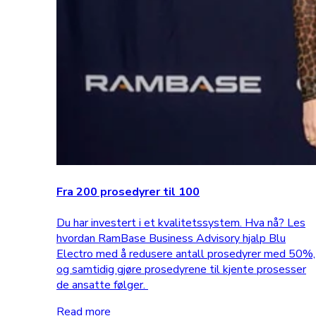
Fra 200 prosedyrer til 100
Du har investert i et kvalitetssystem. Hva nå? Les
hvordan RamBase Business Advisory hjalp Blu
Electro med å redusere antall prosedyrer med 50%,
og samtidig gjøre prosedyrene til kjente prosesser
de ansatte følger.
Read more