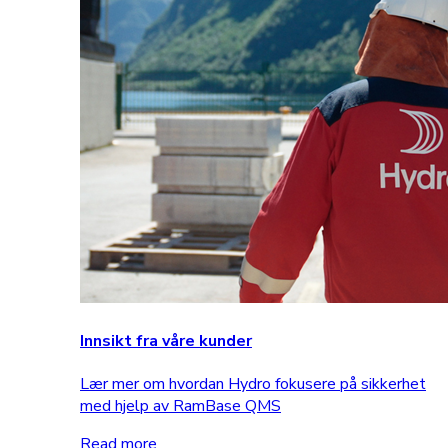
Innsikt fra våre kunder
Lær mer om hvordan Hydro fokusere på sikkerhet
med hjelp av RamBase QMS
Read more