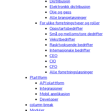
Distribusjon
Elektronikk distribusjon
Olje og gass
Alle bransjeløsninger
For ulike forretningstyper og roller
Oppstartsbedrifter
Små og mellomstore dedrifter
Vekstbedrifter
Rasktvoksende bedrifter
Internasjonale bedrifter
CEO
CIO
CFO
Alle forretningsløsninger
Plattform
API plattform
Integrasjoner
Mobil applikasjon
Developer
column-break
Moduler