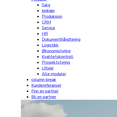
Salg
Innkjøp
Produksjon
CRM
Service
HR
Dokumenthåndtering
Logistikk
Økonomistyring
Kvalitetskontroll
Prosjektstyring
Utleie
Alle moduler
column-break
Kundereferanser
Finn en partner
Bli en partner