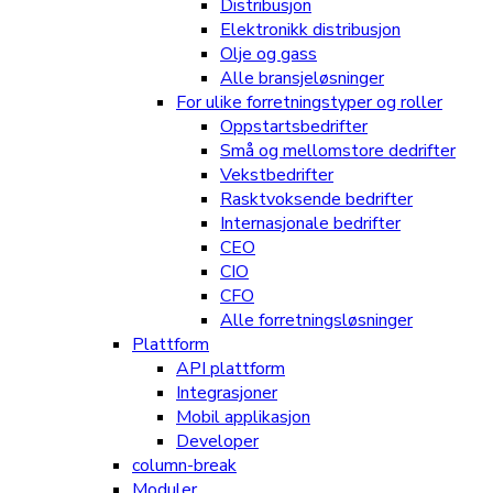
Distribusjon
Elektronikk distribusjon
Olje og gass
Alle bransjeløsninger
For ulike forretningstyper og roller
Oppstartsbedrifter
Små og mellomstore dedrifter
Vekstbedrifter
Rasktvoksende bedrifter
Internasjonale bedrifter
CEO
CIO
CFO
Alle forretningsløsninger
Plattform
API plattform
Integrasjoner
Mobil applikasjon
Developer
column-break
Moduler