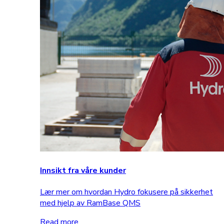
Innsikt fra våre kunder
Lær mer om hvordan Hydro fokusere på sikkerhet
med hjelp av RamBase QMS
Read more