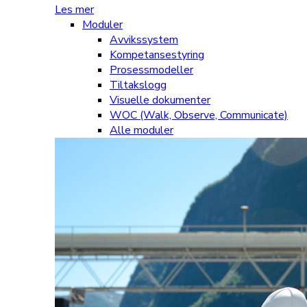
Les mer
Moduler
Avvikssystem
Kompetansestyring
Prosessmodeller
Tiltakslogg
Visuelle dokumenter
WOC (Walk, Observe, Communicate)
Alle moduler