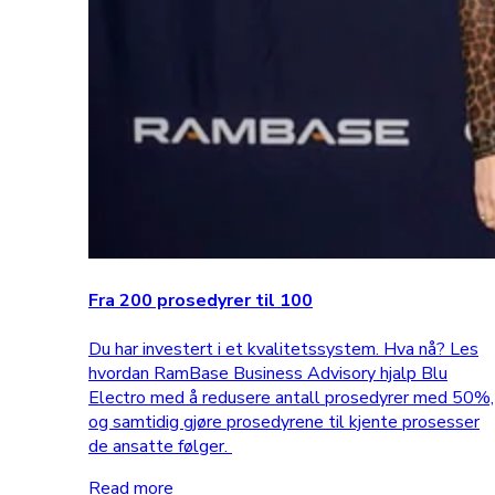
Fra 200 prosedyrer til 100
Du har investert i et kvalitetssystem. Hva nå? Les
hvordan RamBase Business Advisory hjalp Blu
Electro med å redusere antall prosedyrer med 50%,
og samtidig gjøre prosedyrene til kjente prosesser
de ansatte følger.
Read more