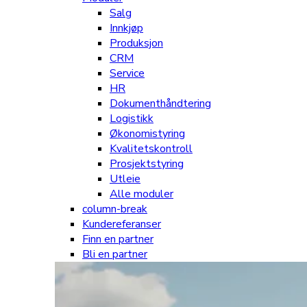
Salg
Innkjøp
Produksjon
CRM
Service
HR
Dokumenthåndtering
Logistikk
Økonomistyring
Kvalitetskontroll
Prosjektstyring
Utleie
Alle moduler
column-break
Kundereferanser
Finn en partner
Bli en partner