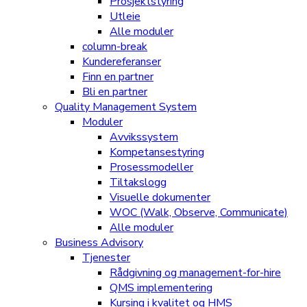
Prosjektstyring
Utleie
Alle moduler
column-break
Kundereferanser
Finn en partner
Bli en partner
Quality Management System
Moduler
Avvikssystem
Kompetansestyring
Prosessmodeller
Tiltakslogg
Visuelle dokumenter
WOC (Walk, Observe, Communicate)
Alle moduler
Business Advisory
Tjenester
Rådgivning og management-for-hire
QMS implementering
Kursing i kvalitet og HMS