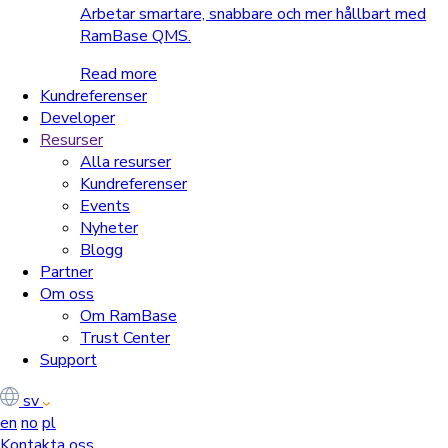
Arbetar smartare, snabbare och mer hållbart med
RamBase QMS.
Read more
Kundreferenser
Developer
Resurser
Alla resurser
Kundreferenser
Events
Nyheter
Blogg
Partner
Om oss
Om RamBase
Trust Center
Support
sv
en
no
pl
Kontakta oss