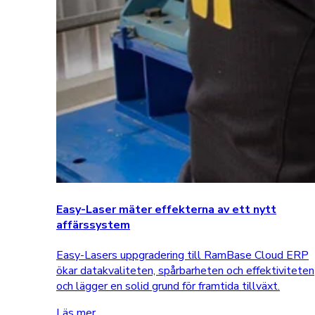
Easy-Laser mäter effekterna av ett nytt
affärssystem
Easy-Lasers uppgradering till RamBase Cloud ERP
ökar datakvaliteten, spårbarheten och effektiviteten
och lägger en solid grund för framtida tillväxt.
Läs mer