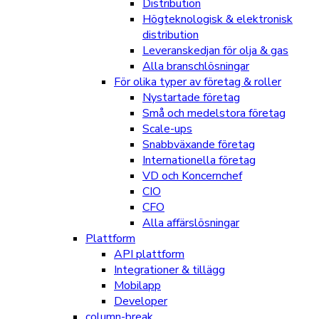
Distribution
Högteknologisk & elektronisk
distribution
Leveranskedjan för olja & gas
Alla branschlösningar
För olika typer av företag & roller
Nystartade företag
Små och medelstora företag
Scale-ups
Snabbväxande företag
Internationella företag
VD och Koncernchef
CIO
CFO
Alla affärslösningar
Plattform
API plattform
Integrationer & tillägg
Mobilapp
Developer
column-break