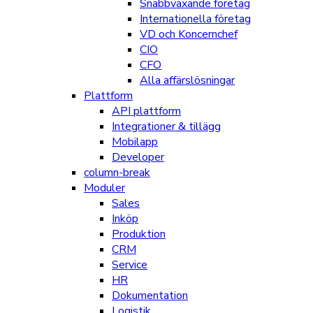
Snabbväxande företag
Internationella företag
VD och Koncernchef
CIO
CFO
Alla affärslösningar
Plattform
API plattform
Integrationer & tillägg
Mobilapp
Developer
column-break
Moduler
Sales
Inköp
Produktion
CRM
Service
HR
Dokumentation
Logistik