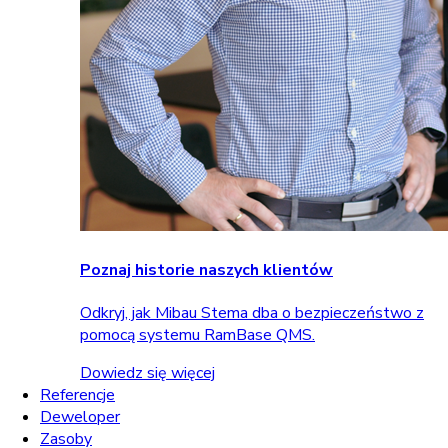
Poznaj historie naszych klientów
Odkryj, jak Mibau Stema dba o bezpieczeństwo z
pomocą systemu RamBase QMS.
Dowiedz się więcej
Referencje
Deweloper
Zasoby