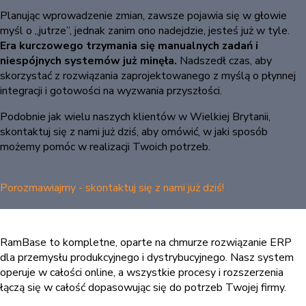
Planując wprowadzenie zmian, zawsze pojawia się w głowie
myśl o „jutrze”, jednak zanim ono nadejdzie, jesteś już w tyle.
Era kurczowego trzymania się manualnych zadań i
niespójnych systemów już minęła.
Nadszedł czas, aby
skorzystać z rozwiązania zaprojektowanego z myślą o płynnej
integracji i gotowości na wyzwania przyszłości.
Podobnie jak wielu naszych klientów w Wielkiej Brytanii,
skontaktuj się z nami już dziś, aby omówić, w jaki sposób
możemy pomóc w realizacji Twoich potrzeb.
Porozmawiajmy - skontaktuj się z nami już dziś!
RamBase to kompletne, oparte na chmurze rozwiązanie ERP
dla przemysłu produkcyjnego i dystrybucyjnego. Nasz system
operuje w całości online, a wszystkie procesy i rozszerzenia
łączą się w całość dopasowując się do potrzeb Twojej firmy.