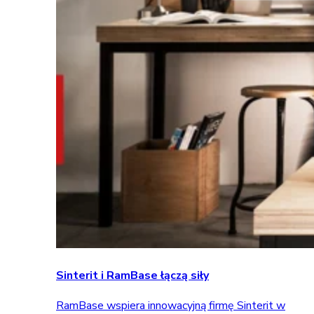
Sinterit i RamBase łączą siły
RamBase wspiera innowacyjną firmę Sinterit w