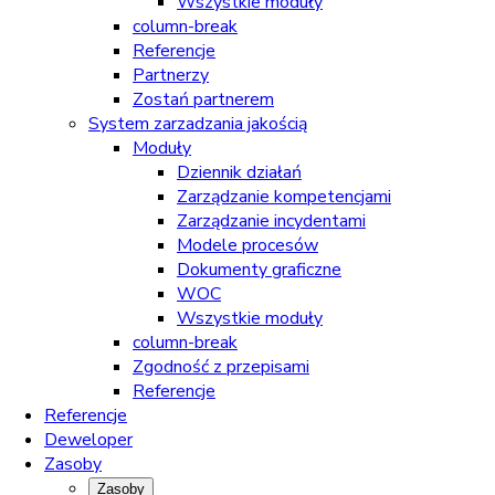
Wszystkie moduły
column-break
Referencje
Partnerzy
Zostań partnerem
System zarzadzania jakością
Moduły
Dziennik działań
Zarządzanie kompetencjami
Zarządzanie incydentami
Modele procesów
Dokumenty graficzne
WOC
Wszystkie moduły
column-break
Zgodność z przepisami
Referencje
Referencje
Deweloper
Zasoby
Zasoby