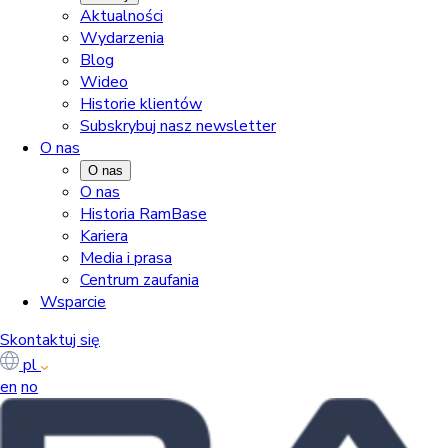
Aktualności
Wydarzenia
Blog
Wideo
Historie klientów
Subskrybuj nasz newsletter
O nas
O nas
O nas
Historia RamBase
Kariera
Media i prasa
Centrum zaufania
Wsparcie
Skontaktuj się
pl
en
no