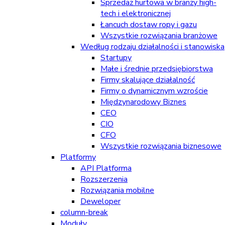
Sprzedaż hurtowa w branży high-
tech i elektronicznej
Łancuch dostaw ropy i gazu
Wszystkie rozwiązania branżowe
Według rodzaju działalności i stanowiska
Startupy
Małe i średnie przedsiębiorstwa
Firmy skalujące działalność
Firmy o dynamicznym wzroście
Międzynarodowy Biznes
CEO
CIO
CFO
Wszystkie rozwiązania biznesowe
Platformy
API Platforma
Rozszerzenia
Rozwiązania mobilne
Deweloper
column-break
Moduły