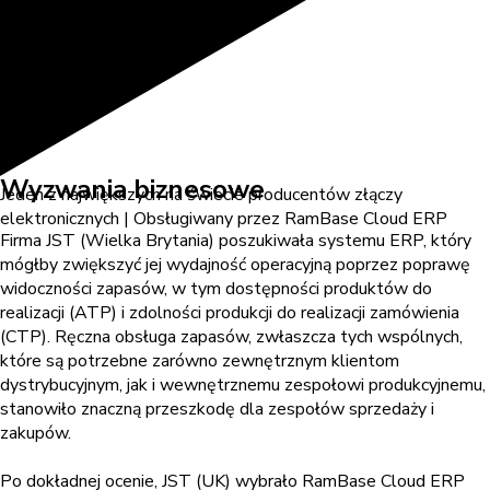
Wyzwania biznesowe
Jeden z największych na świecie producentów złączy
elektronicznych | Obsługiwany przez RamBase Cloud ERP
Firma JST (Wielka Brytania) poszukiwała systemu ERP, który
mógłby zwiększyć jej wydajność operacyjną poprzez poprawę
widoczności zapasów, w tym dostępności produktów do
realizacji (ATP) i zdolności produkcji do realizacji zamówienia
(CTP). Ręczna obsługa zapasów, zwłaszcza tych wspólnych,
które są potrzebne zarówno zewnętrznym klientom
dystrybucyjnym, jak i wewnętrznemu zespołowi produkcyjnemu,
stanowiło znaczną przeszkodę dla zespołów sprzedaży i
zakupów.
Po dokładnej ocenie, JST (UK) wybrało RamBase Cloud ERP