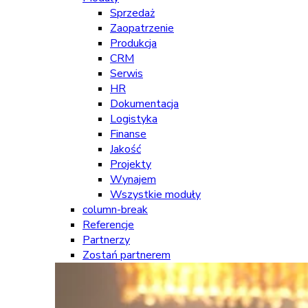
Sprzedaż
Zaopatrzenie
Produkcja
CRM
Serwis
HR
Dokumentacja
Logistyka
Finanse
Jakość
Projekty
Wynajem
Wszystkie moduły
column-break
Referencje
Partnerzy
Zostań partnerem