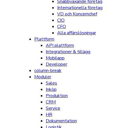
Snabbväxande företag
Internationella företag
VD och Koncernchef
CIO
CFO
Alla affärslösningar
Plattform
API plattform
Integrationer & tillägg
Mobilapp
Developer
column-break
Moduler
Sales
Inköp
Produktion
CRM
Service
HR
Dokumentation
Logistik