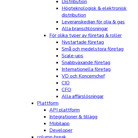
Distribution
Högteknologisk & elektronisk
distribution
Leveranskedjan för olja & gas
Alla branschlösningar
För olika typer av företag & roller
Nystartade företag
Små och medelstora företag
Scale-ups
Snabbväxande företag
Internationella företag
VD och Koncernchef
CIO
CFO
Alla affärslösningar
Plattform
API plattform
Integrationer & tillägg
Mobilapp
Developer
column-break