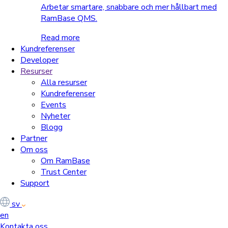
Arbetar smartare, snabbare och mer hållbart med
RamBase QMS.
Read more
Kundreferenser
Developer
Resurser
Alla resurser
Kundreferenser
Events
Nyheter
Blogg
Partner
Om oss
Om RamBase
Trust Center
Support
sv
en
Kontakta oss