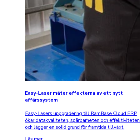
Easy-Laser mäter effekterna av ett nytt
affärssystem
Easy-Lasers uppgradering till RamBase Cloud ERP
ökar datakvaliteten, spårbarheten och effektiviteten
och lägger en solid grund för framtida tillväxt.
Läs mer