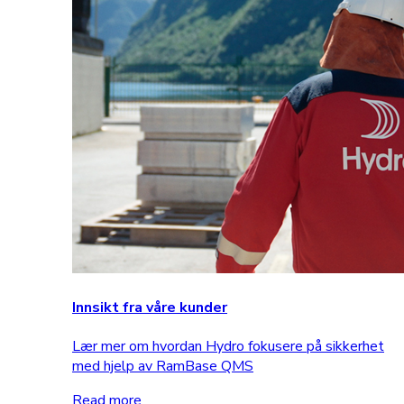
Innsikt fra våre kunder
Lær mer om hvordan Hydro fokusere på sikkerhet
med hjelp av RamBase QMS
Read more