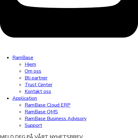
RamBase
Hjem
Om oss
Bli partner
Trust Center
Kontakt oss
Application
RamBase Cloud ERP
RamBase QMS
RamBase Business Advisory
Support
MELD DEG PÅ VÅRT NYHETSBREV