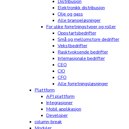
Distribusjon
Elektronikk distribusjon
Olje og gass
Alle bransjeløsninger
For ulike forretningstyper og roller
Oppstartsbedrifter
Små og mellomstore dedrifter
Vekstbedrifter
Rasktvoksende bedrifter
Internasjonale bedrifter
CEO
CIO
CFO
Alle forretningsløsninger
Plattform
API plattform
Integrasjoner
Mobil applikasjon
Developer
column-break
Moduler