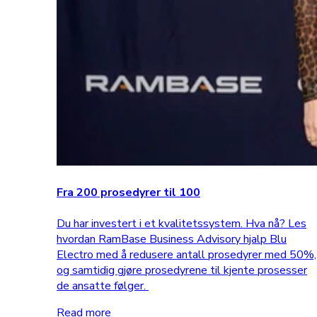
Fra 200 prosedyrer til 100
Du har investert i et kvalitetssystem. Hva nå? Les
hvordan RamBase Business Advisory hjalp Blu
Electro med å redusere antall prosedyrer med 50%,
og samtidig gjøre prosedyrene til kjente prosesser
de ansatte følger.
Read more