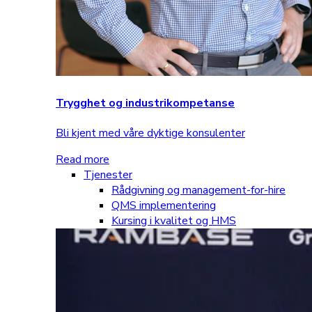
Trygghet og industrikompetanse
Bli kjent med våre dyktige konsulenter
Read more
Tjenester
Rådgivning og management-for-hire
QMS implementering
Kursing i kvalitet og HMS