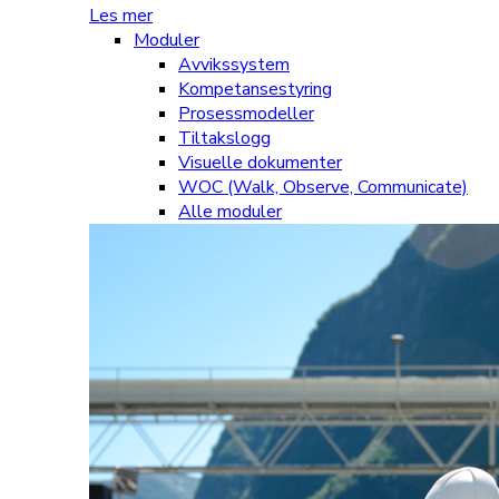
Les mer
Moduler
Avvikssystem
Kompetansestyring
Prosessmodeller
Tiltakslogg
Visuelle dokumenter
WOC (Walk, Observe, Communicate)
Alle moduler