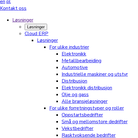
en
pl
Kontakt oss
Løsninger
Løsninger
Cloud ERP
Løsninger
For ulike industrier
Elektronikk
Metallbearbeiding
Automotive
Industrielle maskiner og utstyr
Distribusjon
Elektronikk distribusjon
Olje og gass
Alle bransjeløsninger
For ulike forretningstyper og roller
Oppstartsbedrifter
Små og mellomstore dedrifter
Vekstbedrifter
Rasktvoksende bedrifter