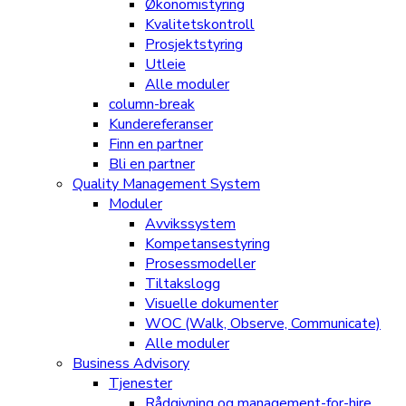
Økonomistyring
Kvalitetskontroll
Prosjektstyring
Utleie
Alle moduler
column-break
Kundereferanser
Finn en partner
Bli en partner
Quality Management System
Moduler
Avvikssystem
Kompetansestyring
Prosessmodeller
Tiltakslogg
Visuelle dokumenter
WOC (Walk, Observe, Communicate)
Alle moduler
Business Advisory
Tjenester
Rådgivning og management-for-hire