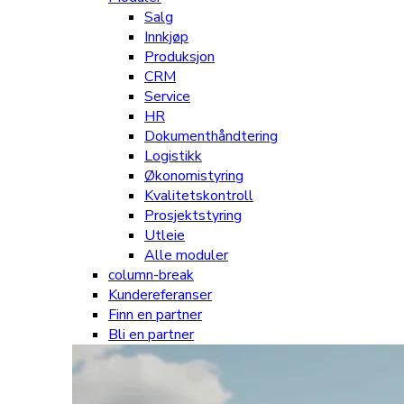
Salg
Innkjøp
Produksjon
CRM
Service
HR
Dokumenthåndtering
Logistikk
Økonomistyring
Kvalitetskontroll
Prosjektstyring
Utleie
Alle moduler
column-break
Kundereferanser
Finn en partner
Bli en partner