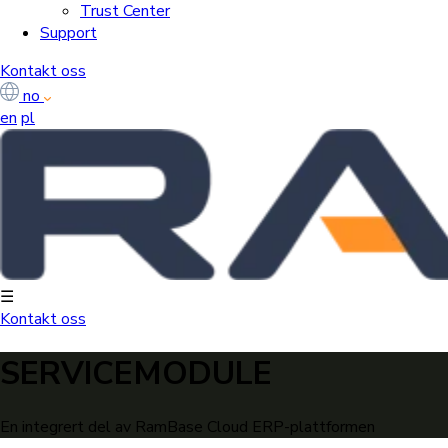
Trust Center
Support
Kontakt oss
no
en
pl
☰
Kontakt oss
SERVICEMODULE
En integrert del av RamBase Cloud ERP-plattformen