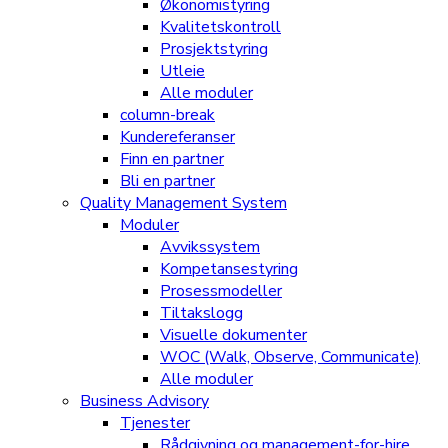
Økonomistyring
Kvalitetskontroll
Prosjektstyring
Utleie
Alle moduler
column-break
Kundereferanser
Finn en partner
Bli en partner
Quality Management System
Moduler
Avvikssystem
Kompetansestyring
Prosessmodeller
Tiltakslogg
Visuelle dokumenter
WOC (Walk, Observe, Communicate)
Alle moduler
Business Advisory
Tjenester
Rådgivning og management-for-hire