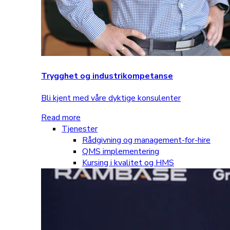
Trygghet og industrikompetanse
Bli kjent med våre dyktige konsulenter
Read more
Tjenester
Rådgivning og management-for-hire
QMS implementering
Kursing i kvalitet og HMS