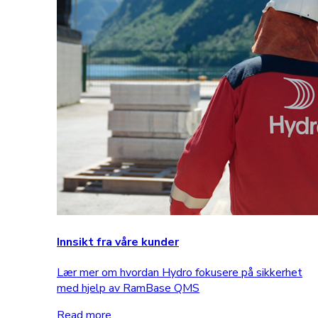
Innsikt fra våre kunder
Lær mer om hvordan Hydro fokusere på sikkerhet
med hjelp av RamBase QMS
Read more