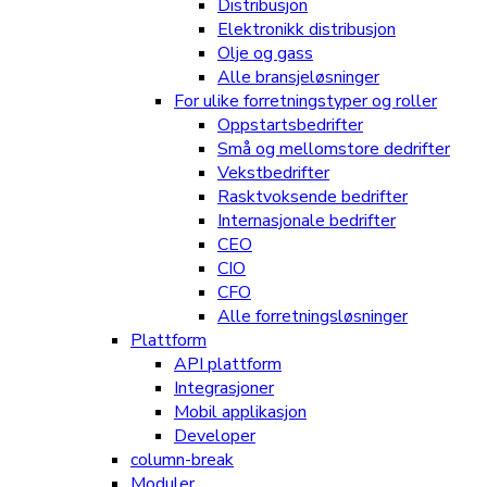
Distribusjon
Elektronikk distribusjon
Olje og gass
Alle bransjeløsninger
For ulike forretningstyper og roller
Oppstartsbedrifter
Små og mellomstore dedrifter
Vekstbedrifter
Rasktvoksende bedrifter
Internasjonale bedrifter
CEO
CIO
CFO
Alle forretningsløsninger
Plattform
API plattform
Integrasjoner
Mobil applikasjon
Developer
column-break
Moduler