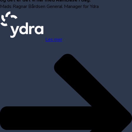
og det er det vi har med RamBase i dag."
Mads Ragnar Bårdsen
General Manager for Ydra
Les mer