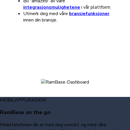
Bli "amazed" av våre
integrasjonsmulighetene
i vår plattform.
Utmerk deg med våre
bransjefunksjoner
innen din bransje.
MOBILAPPLIKASJON
RamBase on the go
Mobiltelefonen din er med deg overalt, og med våre