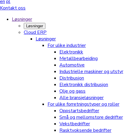
en
pl
Kontakt oss
Løsninger
Løsninger
Cloud ERP
Løsninger
For ulike industrier
Elektronikk
Metallbearbeiding
Automotive
Industrielle maskiner og utstyr
Distribusjon
Elektronikk distribusjon
Olje og gass
Alle bransjeløsninger
For ulike forretningstyper og roller
Oppstartsbedrifter
Små og mellomstore dedrifter
Vekstbedrifter
Rasktvoksende bedrifter