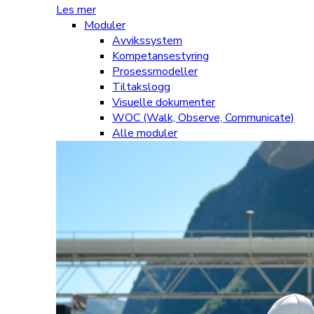
Les mer
Moduler
Avvikssystem
Kompetansestyring
Prosessmodeller
Tiltakslogg
Visuelle dokumenter
WOC (Walk, Observe, Communicate)
Alle moduler