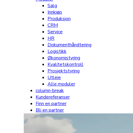
Salg
Innkjøp
Produksjon
CRM
Service
HR
Dokumenthåndtering
Logistikk
Økonomistyring
Kvalitetskontroll
Prosjektstyring
Utleie
Alle moduler
column-break
Kundereferanser
Finn en partner
Bli en partner