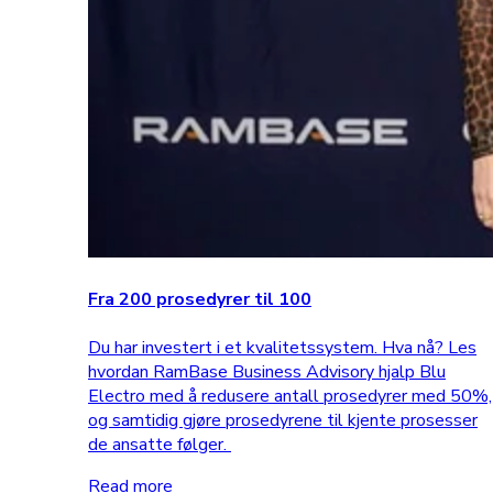
Fra 200 prosedyrer til 100
Du har investert i et kvalitetssystem. Hva nå? Les
hvordan RamBase Business Advisory hjalp Blu
Electro med å redusere antall prosedyrer med 50%,
og samtidig gjøre prosedyrene til kjente prosesser
de ansatte følger.
Read more