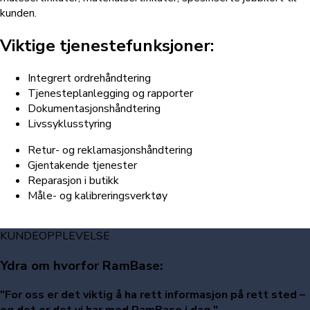
kunden.
Viktige tjenestefunksjoner:
Integrert ordrehåndtering
Tjenesteplanlegging og rapporter
Dokumentasjonshåndtering
Livssyklusstyring
Retur- og reklamasjonshåndtering
Gjentakende tjenester
Reparasjon i butikk
Måle- og kalibreringsverktøy
KUNDEOPPLEVELSE
Ydra om hvorfor RamBase:
"For oss er det viktig å ha rett informasjon på rett sted –