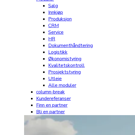
Salg
Innkjøp
Produksjon
CRM
Service
HR
Dokumenthåndtering
Logistikk
Økonomistyring
Kvalitetskontroll
Prosjektstyring
Utleie
Alle moduler
column-break
Kundereferanser
Finn en partner
Bli en partner