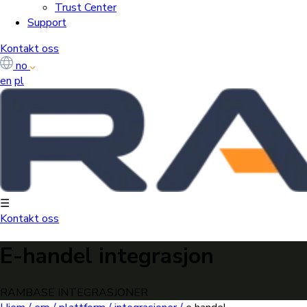
Trust Center
Support
Kontakt oss
no
en
pl
☰
Kontakt oss
E-handel integrasjon
RAMBASE INTEGRASJONER