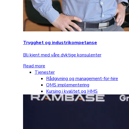
Trygghet og industrikompetanse
Bli kjent med våre dyktige konsulenter
Read more
Tjenester
Rådgivning og management-for-hire
QMS implementering
Kursing i kvalitet og HMS