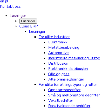
en
pl
Kontakt oss
Løsninger
Løsninger
Cloud ERP
Løsninger
For ulike industrier
Elektronikk
Metallbearbeiding
Automotive
Industrielle maskiner og utstyr
Distribusjon
Elektronikk distribusjon
Olje og gass
Alle bransjeløsninger
For ulike forretningstyper og roller
Oppstartsbedrifter
Små og mellomstore dedrifter
Vekstbedrifter
Rasktvoksende bedrifter