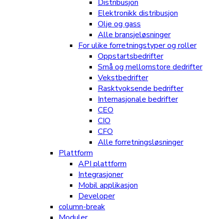
Distribusjon
Elektronikk distribusjon
Olje og gass
Alle bransjeløsninger
For ulike forretningstyper og roller
Oppstartsbedrifter
Små og mellomstore dedrifter
Vekstbedrifter
Rasktvoksende bedrifter
Internasjonale bedrifter
CEO
CIO
CFO
Alle forretningsløsninger
Plattform
API plattform
Integrasjoner
Mobil applikasjon
Developer
column-break
Moduler