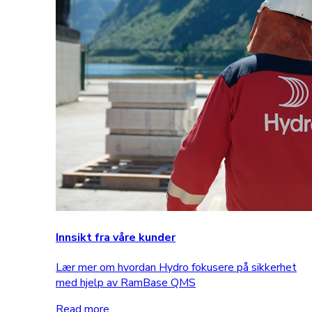
Innsikt fra våre kunder
Lær mer om hvordan Hydro fokusere på sikkerhet
med hjelp av RamBase QMS
Read more