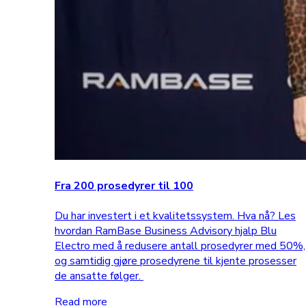
Fra 200 prosedyrer til 100
Du har investert i et kvalitetssystem. Hva nå? Les
hvordan RamBase Business Advisory hjalp Blu
Electro med å redusere antall prosedyrer med 50%,
og samtidig gjøre prosedyrene til kjente prosesser
de ansatte følger.
Read more