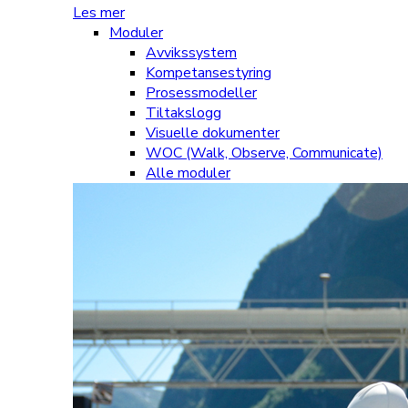
Les mer
Moduler
Avvikssystem
Kompetansestyring
Prosessmodeller
Tiltakslogg
Visuelle dokumenter
WOC (Walk, Observe, Communicate)
Alle moduler