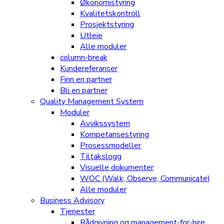
Økonomistyring
Kvalitetskontroll
Prosjektstyring
Utleie
Alle moduler
column-break
Kundereferanser
Finn en partner
Bli en partner
Quality Management System
Moduler
Avvikssystem
Kompetansestyring
Prosessmodeller
Tiltakslogg
Visuelle dokumenter
WOC (Walk, Observe, Communicate)
Alle moduler
Business Advisory
Tjenester
Rådgivning og management-for-hire