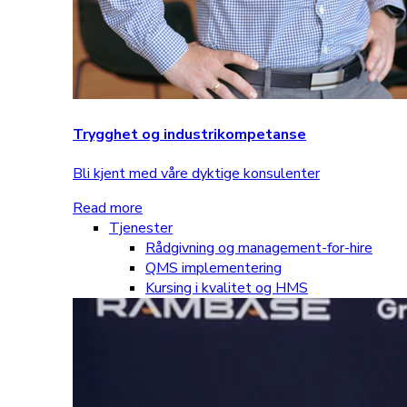
Trygghet og industrikompetanse
Bli kjent med våre dyktige konsulenter
Read more
Tjenester
Rådgivning og management-for-hire
QMS implementering
Kursing i kvalitet og HMS