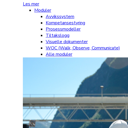
Les mer
Moduler
Avvikssystem
Kompetansestyring
Prosessmodeller
Tiltakslogg
Visuelle dokumenter
WOC (Walk, Observe, Communicate)
Alle moduler