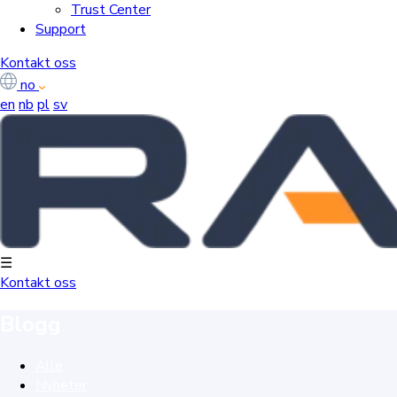
Trust Center
Support
Kontakt oss
no
en
nb
pl
sv
☰
Kontakt oss
Blogg
Alle
Nyheter