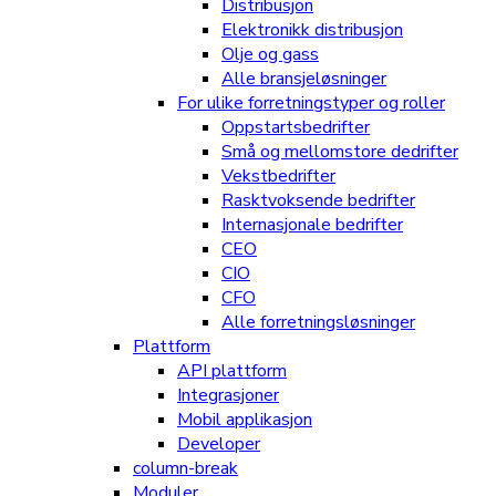
Distribusjon
Elektronikk distribusjon
Olje og gass
Alle bransjeløsninger
For ulike forretningstyper og roller
Oppstartsbedrifter
Små og mellomstore dedrifter
Vekstbedrifter
Rasktvoksende bedrifter
Internasjonale bedrifter
CEO
CIO
CFO
Alle forretningsløsninger
Plattform
API plattform
Integrasjoner
Mobil applikasjon
Developer
column-break
Moduler