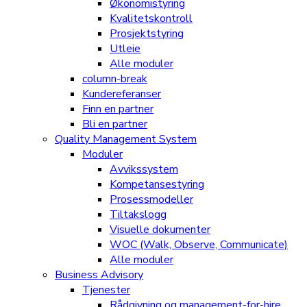
Økonomistyring
Kvalitetskontroll
Prosjektstyring
Utleie
Alle moduler
column-break
Kundereferanser
Finn en partner
Bli en partner
Quality Management System
Moduler
Avvikssystem
Kompetansestyring
Prosessmodeller
Tiltakslogg
Visuelle dokumenter
WOC (Walk, Observe, Communicate)
Alle moduler
Business Advisory
Tjenester
Rådgivning og management-for-hire