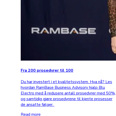
Fra 200 prosedyrer til 100
Du har investert i et kvalitetssystem. Hva nå? Les
hvordan RamBase Business Advisory hjalp Blu
Electro med å redusere antall prosedyrer med 50%,
og samtidig gjøre prosedyrene til kjente prosesser
de ansatte følger.
Read more