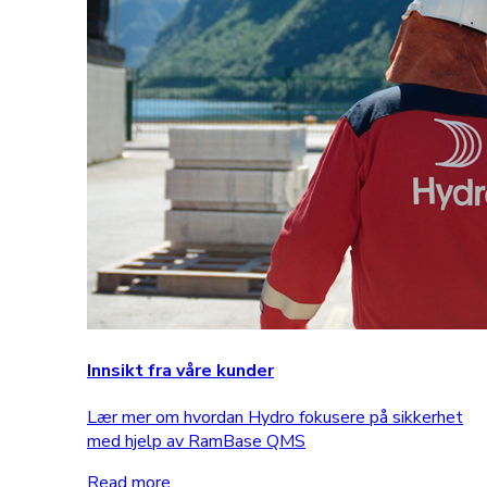
Innsikt fra våre kunder
Lær mer om hvordan Hydro fokusere på sikkerhet
med hjelp av RamBase QMS
Read more