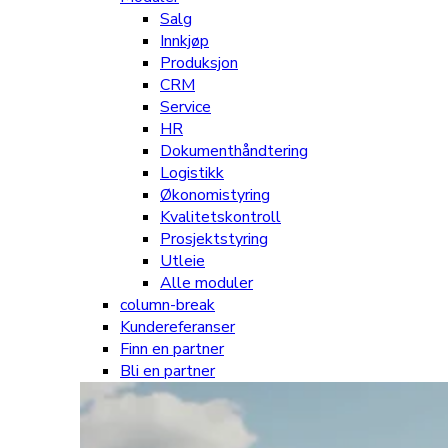
Salg
Innkjøp
Produksjon
CRM
Service
HR
Dokumenthåndtering
Logistikk
Økonomistyring
Kvalitetskontroll
Prosjektstyring
Utleie
Alle moduler
column-break
Kundereferanser
Finn en partner
Bli en partner