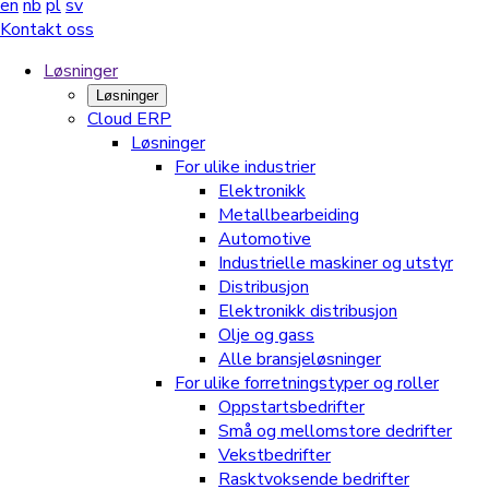
en
nb
pl
sv
Kontakt oss
Løsninger
Løsninger
Cloud ERP
Løsninger
For ulike industrier
Elektronikk
Metallbearbeiding
Automotive
Industrielle maskiner og utstyr
Distribusjon
Elektronikk distribusjon
Olje og gass
Alle bransjeløsninger
For ulike forretningstyper og roller
Oppstartsbedrifter
Små og mellomstore dedrifter
Vekstbedrifter
Rasktvoksende bedrifter