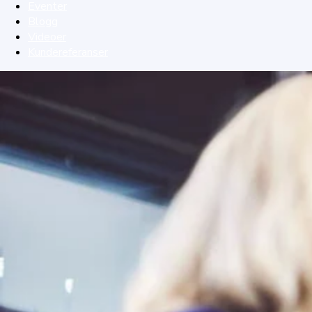
Eventer
Blogg
Videoer
Kundereferanser