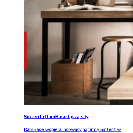
Sinterit i RamBase łączą siły
RamBase wspiera innowacyjną firmę Sinterit w