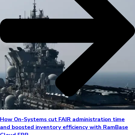
How On-Systems cut FAIR administration time
and boosted inventory efficiency with RamBase
Cloud ERP