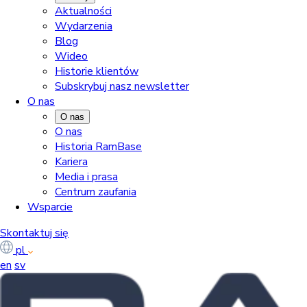
Aktualności
Wydarzenia
Blog
Wideo
Historie klientów
Subskrybuj nasz newsletter
O nas
O nas
O nas
Historia RamBase
Kariera
Media i prasa
Centrum zaufania
Wsparcie
Skontaktuj się
pl
en
sv