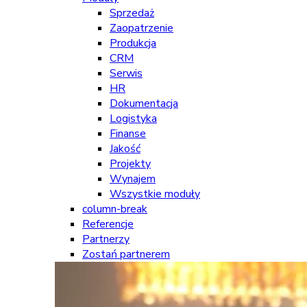
Sprzedaż
Zaopatrzenie
Produkcja
CRM
Serwis
HR
Dokumentacja
Logistyka
Finanse
Jakość
Projekty
Wynajem
Wszystkie moduły
column-break
Referencje
Partnerzy
Zostań partnerem