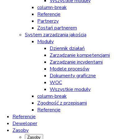
Wszystkie moduły
column-break
Referencje
Partnerzy
Zostań partnerem
System zarzadzania jakością
Moduły
Dziennik działań
Zarządzanie kompetencjami
Zarządzanie incydentami
Modele procesów
Dokumenty graficzne
WOC
Wszystkie moduły
column-break
Zgodność z przepisami
Referencje
Referencje
Deweloper
Zasoby
Zasoby