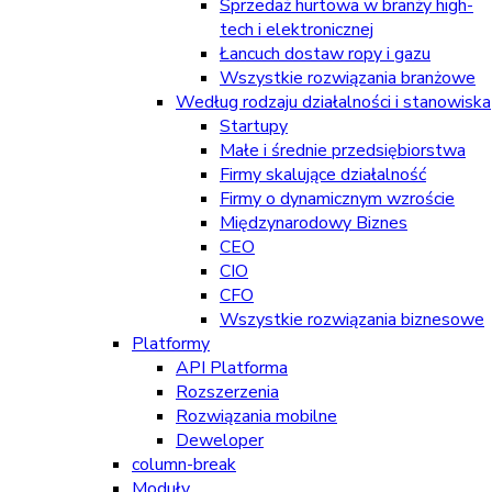
Sprzedaż hurtowa w branży high-
tech i elektronicznej
Łancuch dostaw ropy i gazu
Wszystkie rozwiązania branżowe
Według rodzaju działalności i stanowiska
Startupy
Małe i średnie przedsiębiorstwa
Firmy skalujące działalność
Firmy o dynamicznym wzroście
Międzynarodowy Biznes
CEO
CIO
CFO
Wszystkie rozwiązania biznesowe
Platformy
API Platforma
Rozszerzenia
Rozwiązania mobilne
Deweloper
column-break
Moduły