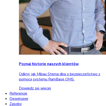
Poznaj historie naszych klientów
Odkryj, jak Mibau Stema dba o bezpieczeństwo z
pomocą systemu RamBase QMS.
Dowiedz się więcej
Referencje
Deweloper
Zasoby