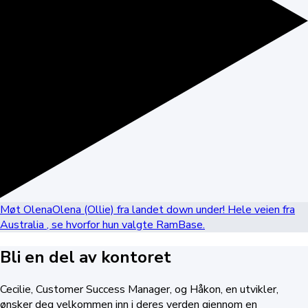
Møt Olena
Olena (Ollie) fra landet down under! Hele veien fra
Australia
, se hvorfor hun valgte RamBase
.
Bli en del av kontoret
Cecilie, Customer Success Manager, og Håkon, en utvikler,
ønsker deg velkommen inn i deres verden gjennom en