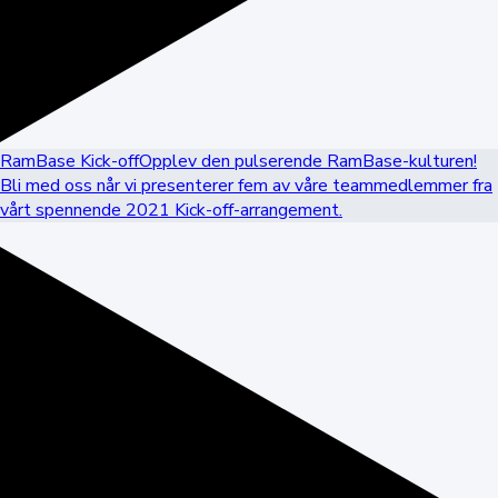
RamBase Kick-off
Opplev den pulserende RamBase-kulturen!
Bli med oss når vi presenterer fem av våre teammedlemmer fra
vårt spennende 2021 Kick-off-arrangement.