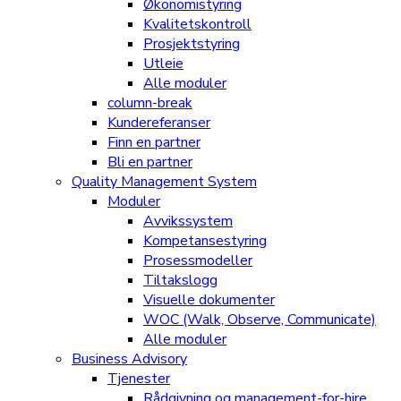
Økonomistyring
Kvalitetskontroll
Prosjektstyring
Utleie
Alle moduler
column-break
Kundereferanser
Finn en partner
Bli en partner
Quality Management System
Moduler
Avvikssystem
Kompetansestyring
Prosessmodeller
Tiltakslogg
Visuelle dokumenter
WOC (Walk, Observe, Communicate)
Alle moduler
Business Advisory
Tjenester
Rådgivning og management-for-hire