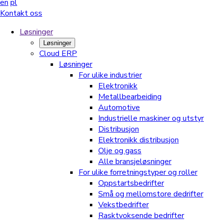
en
pl
Kontakt oss
Løsninger
Løsninger
Cloud ERP
Løsninger
For ulike industrier
Elektronikk
Metallbearbeiding
Automotive
Industrielle maskiner og utstyr
Distribusjon
Elektronikk distribusjon
Olje og gass
Alle bransjeløsninger
For ulike forretningstyper og roller
Oppstartsbedrifter
Små og mellomstore dedrifter
Vekstbedrifter
Rasktvoksende bedrifter