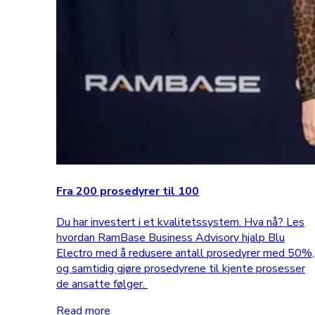
Fra 200 prosedyrer til 100
Du har investert i et kvalitetssystem. Hva nå? Les
hvordan RamBase Business Advisory hjalp Blu
Electro med å redusere antall prosedyrer med 50%,
og samtidig gjøre prosedyrene til kjente prosesser
de ansatte følger.
Read more