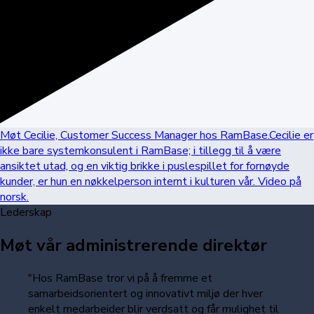
Møt Cecilie, Customer Success Manager hos RamBase.
Cecilie er
ikke bare systemkonsulent i RamBase; i tillegg til å være
ansiktet utad, og en viktig brikke i puslespillet for fornøyde
kunder, er hun en nøkkelperson internt i kulturen vår. Video på
norsk.
Lederskap
Møt vår administrerende direktør
"Hos RamBase tror vi på å fremme et
samarbeidsorientert og innovativt miljø der hver
enkelt medarbeider blir verdsatt og får mulighet til