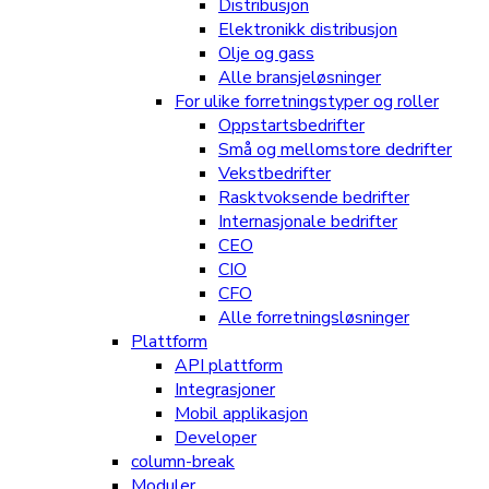
Distribusjon
Elektronikk distribusjon
Olje og gass
Alle bransjeløsninger
For ulike forretningstyper og roller
Oppstartsbedrifter
Små og mellomstore dedrifter
Vekstbedrifter
Rasktvoksende bedrifter
Internasjonale bedrifter
CEO
CIO
CFO
Alle forretningsløsninger
Plattform
API plattform
Integrasjoner
Mobil applikasjon
Developer
column-break
Moduler