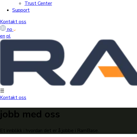
Trust Center
Support
Kontakt oss
no
en
pl
☰
Kontakt oss
jobb med oss
Et innblikk i hvordan det er å jobbe i RamBase.