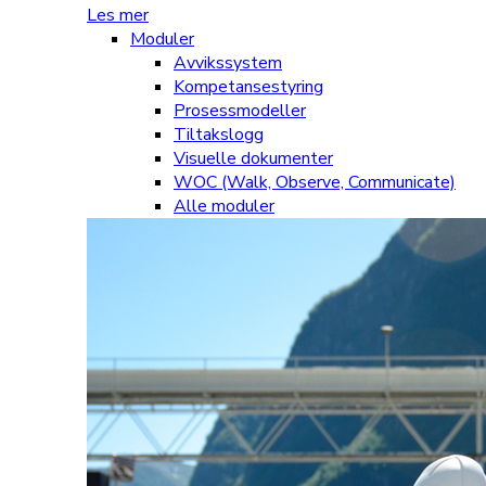
Les mer
Moduler
Avvikssystem
Kompetansestyring
Prosessmodeller
Tiltakslogg
Visuelle dokumenter
WOC (Walk, Observe, Communicate)
Alle moduler