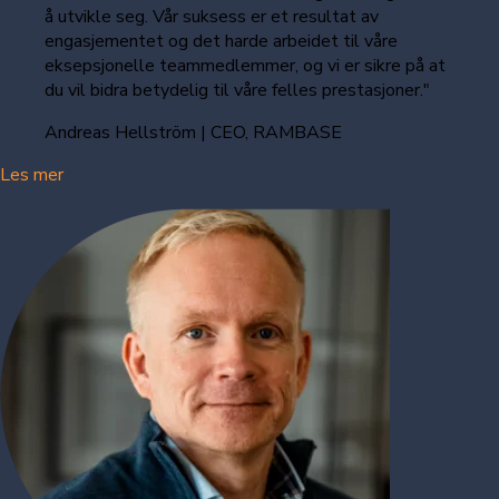
å utvikle seg. Vår suksess er et resultat av
engasjementet og det harde arbeidet til våre
eksepsjonelle teammedlemmer, og vi er sikre på at
du vil bidra betydelig til våre felles prestasjoner."
Andreas Hellström | CEO, RAMBASE
Les mer