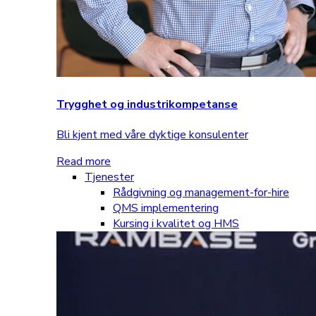
Trygghet og industrikompetanse
Bli kjent med våre dyktige konsulenter
Read more
Tjenester
Rådgivning og management-for-hire
QMS implementering
Kursing i kvalitet og HMS