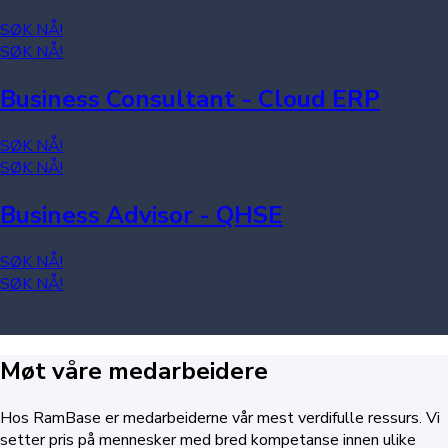
SØK NÅ!
SØK NÅ!
Business Consultant - Cloud ERP
SØK NÅ!
SØK NÅ!
Business Advisor - QHSE
SØK NÅ!
SØK NÅ!
Møt våre medarbeidere
Hos RamBase er medarbeiderne vår mest verdifulle ressurs. Vi
setter pris på mennesker med bred kompetanse innen ulike