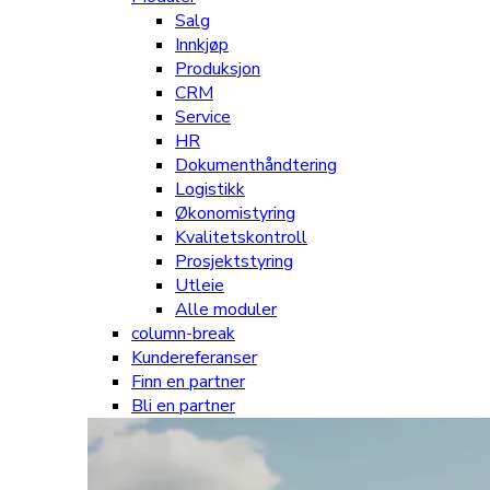
Salg
Innkjøp
Produksjon
CRM
Service
HR
Dokumenthåndtering
Logistikk
Økonomistyring
Kvalitetskontroll
Prosjektstyring
Utleie
Alle moduler
column-break
Kundereferanser
Finn en partner
Bli en partner