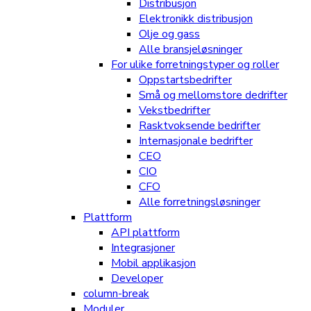
Distribusjon
Elektronikk distribusjon
Olje og gass
Alle bransjeløsninger
For ulike forretningstyper og roller
Oppstartsbedrifter
Små og mellomstore dedrifter
Vekstbedrifter
Rasktvoksende bedrifter
Internasjonale bedrifter
CEO
CIO
CFO
Alle forretningsløsninger
Plattform
API plattform
Integrasjoner
Mobil applikasjon
Developer
column-break
Moduler