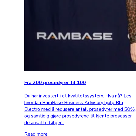
Fra 200 prosedyrer til 100
Du har investert i et kvalitetssystem. Hva nå? Les
hvordan RamBase Business Advisory hjalp Blu
Electro med å redusere antall prosedyrer med 50%,
og samtidig gjøre prosedyrene til kjente prosesser
de ansatte følger.
Read more