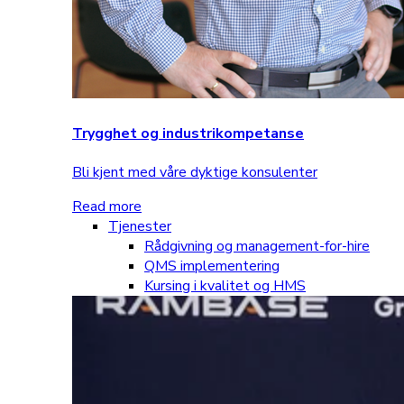
Trygghet og industrikompetanse
Bli kjent med våre dyktige konsulenter
Read more
Tjenester
Rådgivning og management-for-hire
QMS implementering
Kursing i kvalitet og HMS