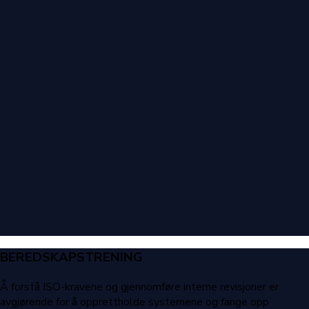
BEREDSKAPSTRENING
Å forstå ISO-kravene og gjennomføre interne revisjoner er
avgjørende for å opprettholde systemene og fange opp