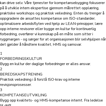
kan drive selv. Våre tjenester for kompetansebygging fokuserer
på å utvikle intern ekspertise gjennom målrettet opplæring,
praktiske workshops og praktisk veiledning. Enten du trenger å
oppgradere de ansattes kompetanse om ISO-standarder,
optimalisere arbeidsflyten ved hjelp av LEAN-prinsipper, lære
opp interne revisorer eller bygge en kultur for kontinuerlig
forbedring, overfører vi kunnskap på en måte som sitter i
ryggmargen - og sørger for at organisasjonen blir selvhjulpen når
det gjelder å håndtere kvalitet, HMS og samsvar.
1
FORBEDRINGSKULTUR
Bygg en kultur der daglige forbedringer er alles ansvar.
2
BEREDSKAPSTRENING
Praktisk veiledning i å forstå ISO-krav og interne
revisjonsprosesser.
3
KOMPETANSEUTVIKLING
Bygg opp kvalitets- og HMS-kompetanse internt. Fra ledelse
til drift.