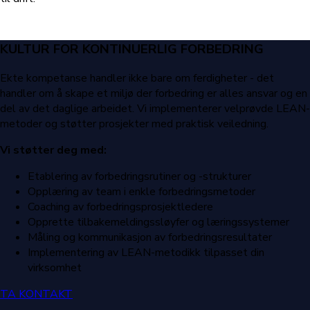
KULTUR FOR KONTINUERLIG FORBEDRING
Ekte kompetanse handler ikke bare om ferdigheter - det
handler om å skape et miljø der forbedring er alles ansvar og en
del av det daglige arbeidet. Vi implementerer velprøvde LEAN-
metoder og støtter prosjekter med praktisk veiledning.
Vi støtter deg med:
Etablering av forbedringsrutiner og -strukturer
Opplæring av team i enkle forbedringsmetoder
Coaching av forbedringsprosjektledere
Opprette tilbakemeldingssløyfer og læringssystemer
Måling og kommunikasjon av forbedringsresultater
Implementering av LEAN-metodikk tilpasset din
virksomhet
TA KONTAKT