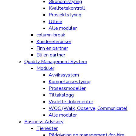
Økonomistyring
Kvalitetskontroll
Prosjektstyring
Utleie
Alle moduler
column-break
Kundereferanser
Finn en partner
Bli en partner
Quality Management System
Moduler
Avvikssystem
Kompetansestyring
Prosessmodeller
Tiltakslogg
Visuelle dokumenter
WOC (Walk, Observe, Communicate)
Alle moduler
Business Advisory
Tjenester
Rådgivning og management-for-hire