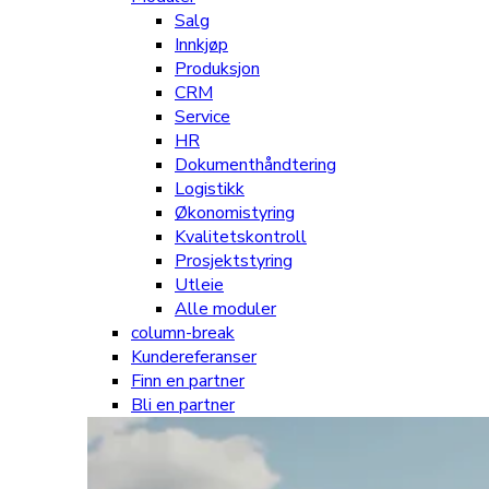
Salg
Innkjøp
Produksjon
CRM
Service
HR
Dokumenthåndtering
Logistikk
Økonomistyring
Kvalitetskontroll
Prosjektstyring
Utleie
Alle moduler
column-break
Kundereferanser
Finn en partner
Bli en partner