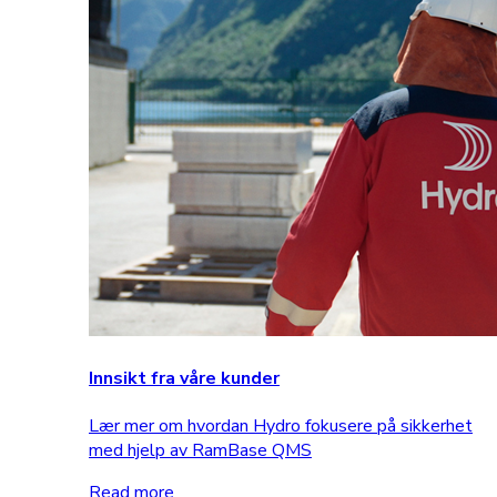
Innsikt fra våre kunder
Lær mer om hvordan Hydro fokusere på sikkerhet
med hjelp av RamBase QMS
Read more