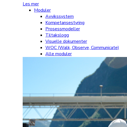
Les mer
Moduler
Avvikssystem
Kompetansestyring
Prosessmodeller
Tiltakslogg
Visuelle dokumenter
WOC (Walk, Observe, Communicate)
Alle moduler