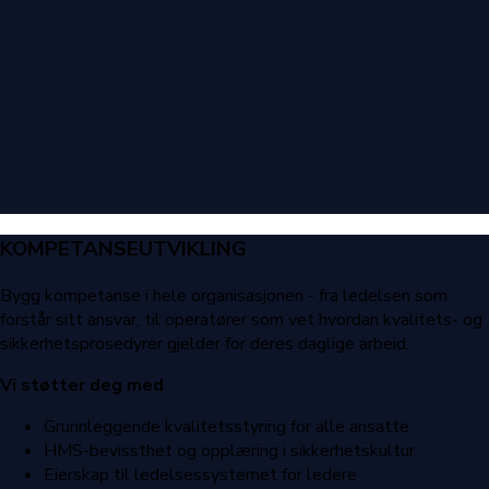
KOMPETANSEUTVIKLING
Bygg kompetanse i hele organisasjonen - fra ledelsen som
forstår sitt ansvar, til operatører som vet hvordan kvalitets- og
sikkerhetsprosedyrer gjelder for deres daglige arbeid.
Vi støtter deg med
Grunnleggende kvalitetsstyring for alle ansatte
HMS-bevissthet og opplæring i sikkerhetskultur
Eierskap til ledelsessystemet for ledere