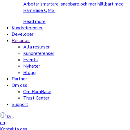
Arbetar smartare, snabbare och mer hållbart med
RamBase QMS.
Read more
Kundreferenser
Developer
Resurser
Alla resurser
Kundreferenser
Events
Nyheter
Blogg
Partner
Om oss
Om RamBase
Trust Center
Support
sv
en
Kontakta oss