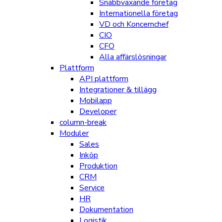
Snabbväxande företag
Internationella företag
VD och Koncernchef
CIO
CFO
Alla affärslösningar
Plattform
API plattform
Integrationer & tillägg
Mobilapp
Developer
column-break
Moduler
Sales
Inköp
Produktion
CRM
Service
HR
Dokumentation
Logistik