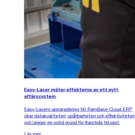
Easy-Laser mäter effekterna av ett nytt
affärssystem
Easy-Lasers uppgradering till RamBase Cloud ERP
ökar datakvaliteten, spårbarheten och effektiviteten
och lägger en solid grund för framtida tillväxt.
Läs mer