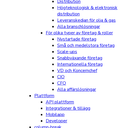
Distribution
Högteknologisk & elektronisk
distribution
Leveranskedjan för olja & gas
Alla branschlösningar
För olika typer av företag & roller
Nystartade företag
Små och medelstora företag
Scale-ups
Snabbväxande företag
Internationella företag
VD och Koncernchef
CIO
CFO
Alla affärslösningar
Plattform
API plattform
Integrationer & tillägg
Mobilapp
Developer
column-break