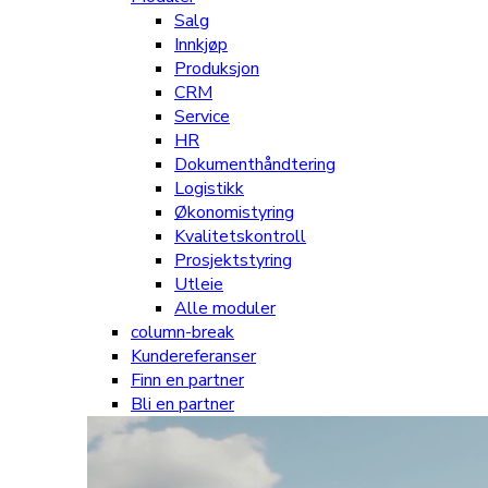
Salg
Innkjøp
Produksjon
CRM
Service
HR
Dokumenthåndtering
Logistikk
Økonomistyring
Kvalitetskontroll
Prosjektstyring
Utleie
Alle moduler
column-break
Kundereferanser
Finn en partner
Bli en partner