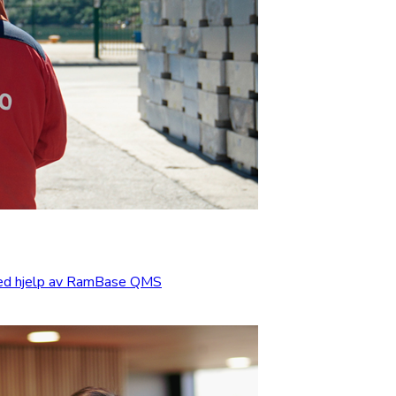
med hjelp av RamBase QMS