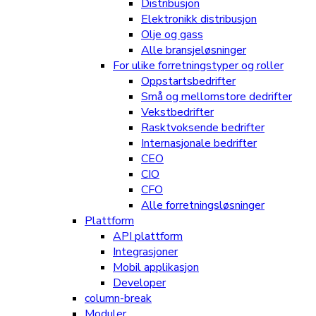
Distribusjon
Elektronikk distribusjon
Olje og gass
Alle bransjeløsninger
For ulike forretningstyper og roller
Oppstartsbedrifter
Små og mellomstore dedrifter
Vekstbedrifter
Rasktvoksende bedrifter
Internasjonale bedrifter
CEO
CIO
CFO
Alle forretningsløsninger
Plattform
API plattform
Integrasjoner
Mobil applikasjon
Developer
column-break
Moduler