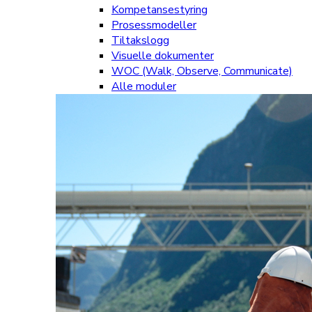
Kompetansestyring
Prosessmodeller
Tiltakslogg
Visuelle dokumenter
WOC (Walk, Observe, Communicate)
Alle moduler