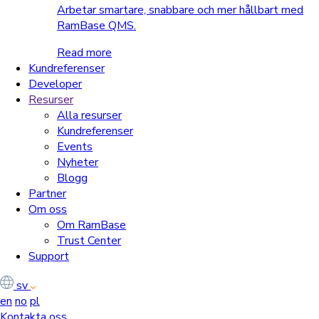
Arbetar smartare, snabbare och mer hållbart med
RamBase QMS.
Read more
Kundreferenser
Developer
Resurser
Alla resurser
Kundreferenser
Events
Nyheter
Blogg
Partner
Om oss
Om RamBase
Trust Center
Support
sv
en
no
pl
Kontakta oss