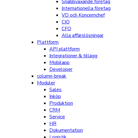
Snabbväxande företag
Internationella företag
VD och Koncernchef
CIO
CFO
Alla affärslösningar
Plattform
API plattform
Integrationer & tillägg
Mobilapp
Developer
column-break
Moduler
Sales
Inköp
Produktion
CRM
Service
HR
Dokumentation
Logistik