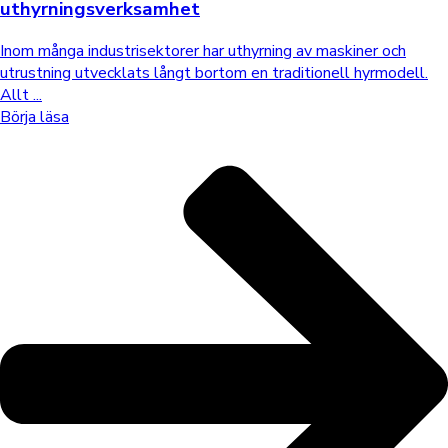
uthyrningsverksamhet
Inom många industrisektorer har uthyrning av maskiner och
utrustning utvecklats långt bortom en traditionell hyrmodell.
Allt ...
Börja läsa