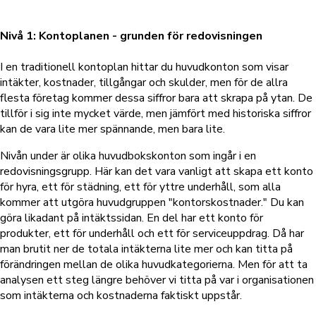
Nivå 1: Kontoplanen - grunden för redovisningen
I en traditionell kontoplan hittar du huvudkonton som visar
intäkter, kostnader, tillgångar och skulder, men för de allra
flesta företag kommer dessa siffror bara att skrapa på ytan. De
tillför i sig inte mycket värde, men jämfört med historiska siffror
kan de vara lite mer spännande, men bara lite.
Nivån under är olika huvudbokskonton som ingår i en
redovisningsgrupp. Här kan det vara vanligt att skapa ett konto
för hyra, ett för städning, ett för yttre underhåll, som alla
kommer att utgöra huvudgruppen "kontorskostnader." Du kan
göra likadant på intäktssidan. En del har ett konto för
produkter, ett för underhåll och ett för serviceuppdrag. Då har
man brutit ner de totala intäkterna lite mer och kan titta på
förändringen mellan de olika huvudkategorierna. Men för att ta
analysen ett steg längre behöver vi titta på var i organisationen
som intäkterna och kostnaderna faktiskt uppstår.