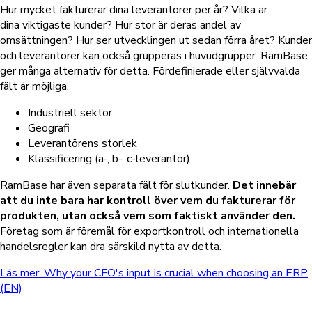
Hur mycket fakturerar dina leverantörer per år? Vilka är
dina viktigaste kunder? Hur stor är deras andel av
omsättningen? Hur ser utvecklingen ut sedan förra året? Kunder
och leverantörer kan också grupperas i huvudgrupper. RamBase
ger många alternativ för detta. Fördefinierade eller självvalda
fält är möjliga.
Industriell sektor
Geografi
Leverantörens storlek
Klassificering (a-, b-, c-leverantör)
RamBase har även separata fält för slutkunder.
Det innebär
att du inte bara har kontroll över vem du fakturerar för
produkten, utan också vem som faktiskt använder den.
Företag som är föremål för exportkontroll och internationella
handelsregler kan dra särskild nytta av detta.
Läs mer: Why your CFO's input is crucial when choosing an ERP
(EN)