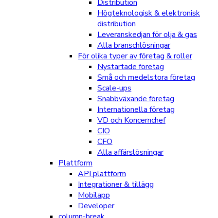
Distribution
Högteknologisk & elektronisk
distribution
Leveranskedjan för olja & gas
Alla branschlösningar
För olika typer av företag & roller
Nystartade företag
Små och medelstora företag
Scale-ups
Snabbväxande företag
Internationella företag
VD och Koncernchef
CIO
CFO
Alla affärslösningar
Plattform
API plattform
Integrationer & tillägg
Mobilapp
Developer
column-break