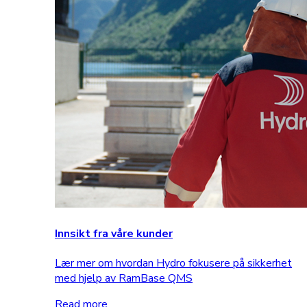
Innsikt fra våre kunder
Lær mer om hvordan Hydro fokusere på sikkerhet
med hjelp av RamBase QMS
Read more