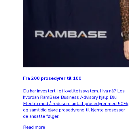
Fra 200 prosedyrer til 100
Du har investert i et kvalitetssystem. Hva nå? Les
hvordan RamBase Business Advisory hjalp Blu
Electro med å redusere antall prosedyrer med 50%,
og samtidig gjøre prosedyrene til kjente prosesser
de ansatte følger.
Read more