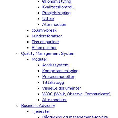
Økonomistyring
Kvalitetskontroll
Prosjektstyring
Utleie
Alle moduler
column-break
Kundereferanser
Finn en partner
Bli en partner
Quality Management System
Moduler
Avvikssystem
Kompetansestyring
Prosessmodeller
Tiltakslogg
Visuelle dokumenter
WOC (Walk, Observe, Communicate)
Alle moduler
Business Advisory
Tjenester
Rådgivning og management-for-hire