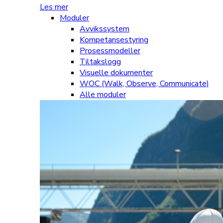
Les mer
Moduler
Avvikssystem
Kompetansestyring
Prosessmodeller
Tiltakslogg
Visuelle dokumenter
WOC (Walk, Observe, Communicate)
Alle moduler