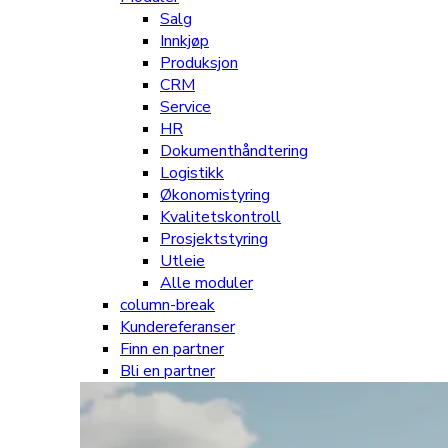
Salg
Innkjøp
Produksjon
CRM
Service
HR
Dokumenthåndtering
Logistikk
Økonomistyring
Kvalitetskontroll
Prosjektstyring
Utleie
Alle moduler
column-break
Kundereferanser
Finn en partner
Bli en partner