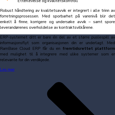
Etterlevelse og kvalitetskontroll
Robust håndtering av kvalitetsavvik er integrert i alle trinn av
forretningsprosessen. Med sporbarhet på varenivå blir det
enkelt å finne, korrigere og undersøke avvik – samt spore
leverandørenes overholdelse av kontraktsvilkårene.
ERP-systemet ditt er bare én del av et større puslespill av
informasjonsflyt som organisasjonen din er underlagt. Med
RamBase Cloud ERP får du en
fremtidsrettet plattfor
med mulighet til å integrere
med ulike systemer som e
relevante for din verdikjede.
Les mer