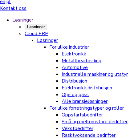
en
pl
Kontakt oss
Løsninger
Løsninger
Cloud ERP
Løsninger
For ulike industrier
Elektronikk
Metallbearbeiding
Automotive
Industrielle maskiner og utstyr
Distribusjon
Elektronikk distribusjon
Olje og gass
Alle bransjeløsninger
For ulike forretningstyper og roller
Oppstartsbedrifter
Små og mellomstore dedrifter
Vekstbedrifter
Rasktvoksende bedrifter