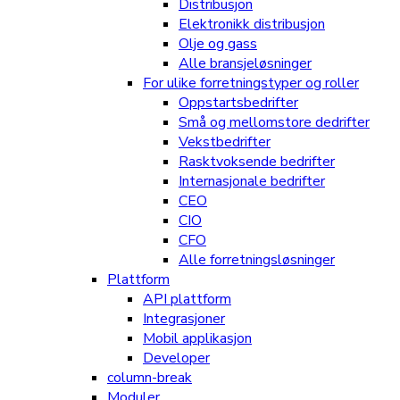
Distribusjon
Elektronikk distribusjon
Olje og gass
Alle bransjeløsninger
For ulike forretningstyper og roller
Oppstartsbedrifter
Små og mellomstore dedrifter
Vekstbedrifter
Rasktvoksende bedrifter
Internasjonale bedrifter
CEO
CIO
CFO
Alle forretningsløsninger
Plattform
API plattform
Integrasjoner
Mobil applikasjon
Developer
column-break
Moduler