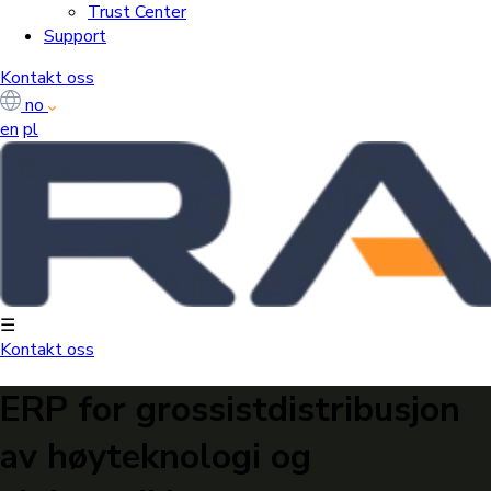
Trust Center
Support
Kontakt oss
no
en
pl
☰
Kontakt oss
ERP for grossistdistribusjon
av høyteknologi og