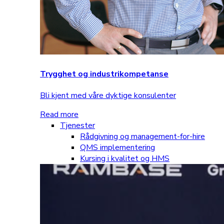
Trygghet og industrikompetanse
Bli kjent med våre dyktige konsulenter
Read more
Tjenester
Rådgivning og management-for-hire
QMS implementering
Kursing i kvalitet og HMS